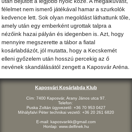
után bejutott a legjobb nyolc közé. A megalkuvást,
félelmet nem ismerő játékával hamar a szurkolók
kedvence lett. Sok olyan megoldást láthattunk tőle,
amely után egy emberként ugrottak talpra a
nézőink hazai pályán és idegenben is. Azt, hogy
mennyire megszerette a tábor a fiatal
kosárlabdázót, jól mutatta, hogy a Kecskemét
elleni győzelem után hosszú percekig az ő
nevének skandálásától zengett a Kaposvár Aréna.
Kaposvári Kosárlabda Klub
Cím: 7400 Kaposvár, Arany János utca 97.
Telefon:
Puska Zoltán ügyvezető: +36 70 953 0427
Mihályfalvi Péter technikai vezető: +36 20 261 6820
E-mail: kaposvarikk@gmail.com
Honlap: www.delfinek.hu