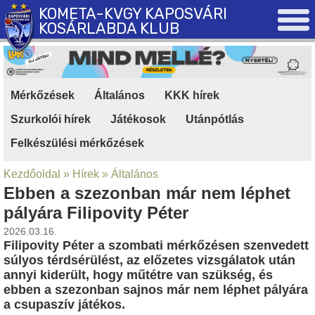
KOMETA-KVGY KAPOSVÁRI
KOSÁRLABDA KLUB
Mérkőzések
|
Általános
|
KKK hírek
|
Szurkolói hírek
|
Játékosok
|
Utánpótlás
|
Felkészülési mérkőzések
Kezdőoldal
»
Hírek
»
Általános
Ebben a szezonban már nem léphet
pályára Filipovity Péter
2026.03.16.
Filipovity Péter a szombati mérkőzésen szenvedett
súlyos térdsérülést, az előzetes vizsgálatok után
annyi kiderült, hogy műtétre van szükség, és
ebben a szezonban sajnos már nem léphet pályára
a csupaszív játékos.