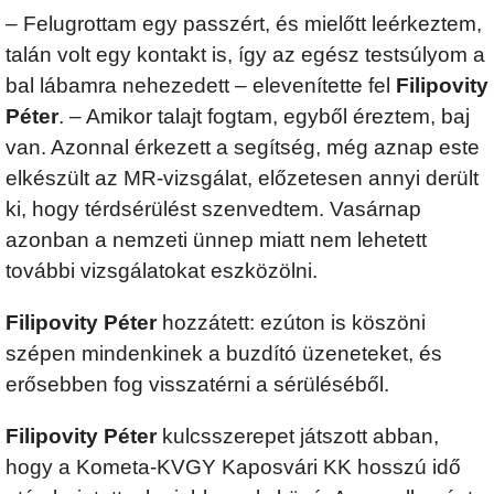
– Felugrottam egy passzért, és mielőtt leérkeztem,
talán volt egy kontakt is, így az egész testsúlyom a
bal lábamra nehezedett – elevenítette fel
Filipovity
Péter
. – Amikor talajt fogtam, egyből éreztem, baj
van. Azonnal érkezett a segítség, még aznap este
elkészült az MR-vizsgálat, előzetesen annyi derült
ki, hogy térdsérülést szenvedtem. Vasárnap
azonban a nemzeti ünnep miatt nem lehetett
további vizsgálatokat eszközölni.
Filipovity Péter
hozzátett: ezúton is köszöni
szépen mindenkinek a buzdító üzeneteket, és
erősebben fog visszatérni a sérüléséből.
Filipovity Péter
kulcsszerepet játszott abban,
hogy a Kometa-KVGY Kaposvári KK hosszú idő