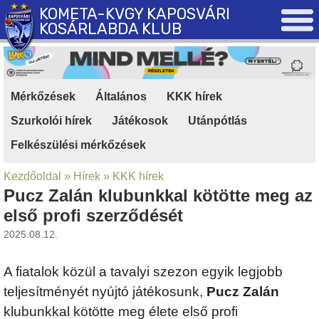
KOMETA-KVGY KAPOSVÁRI
KOSÁRLABDA KLUB
Mérkőzések
|
Általános
|
KKK hírek
|
Szurkolói hírek
|
Játékosok
|
Utánpótlás
|
Felkészülési mérkőzések
Kezdőoldal
»
Hírek
»
KKK hírek
Pucz Zalán klubunkkal kötötte meg az
első profi szerződését
2025.08.12.
A fiatalok közül a tavalyi szezon egyik legjobb
teljesítményét nyújtó játékosunk,
Pucz Zalán
klubunkkal kötötte meg élete első profi