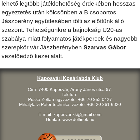
lehető legtöbb játéklehetőség érdekében hosszas
egyeztetés után kölcsönben a B csoportos
Jászberény együttesében tölti az előttünk álló
szezont. Tehetségünkre a bajnokság U20-as
szabálya miatt folyamatos játékpercek és nagyobb
szerepkör vár Jászberényben
Szarvas Gábor
vezetőedző kezei alatt.
Kaposvári Kosárlabda Klub
Cím: 7400 Kaposvár, Arany János utca 97.
Telefon:
Puska Zoltán ügyvezető: +36 70 953 0427
Mihályfalvi Péter technikai vezető: +36 20 261 6820
E-mail: kaposvarikk@gmail.com
Honlap: www.delfinek.hu