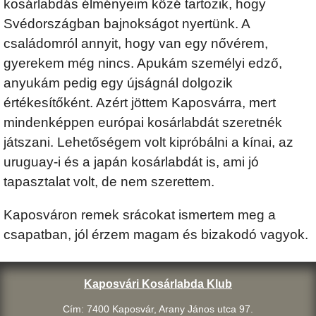
kosárlabdás élményeim közé tartozik, hogy
Svédországban bajnokságot nyertünk. A
családomról annyit, hogy van egy nővérem,
gyerekem még nincs. Apukám személyi edző,
anyukám pedig egy újságnál dolgozik
értékesítőként. Azért jöttem Kaposvárra, mert
mindenképpen európai kosárlabdát szeretnék
játszani. Lehetőségem volt kipróbálni a kínai, az
uruguay-i és a japán kosárlabdát is, ami jó
tapasztalat volt, de nem szerettem.
Kaposváron remek srácokat ismertem meg a
csapatban, jól érzem magam és bizakodó vagyok.
Kaposvári Kosárlabda Klub
Cím: 7400 Kaposvár, Arany János utca 97.