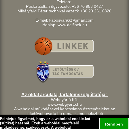
Telefon:
Puska Zoltán ügyvezető: +36 70 953 0427
Mihályfalvi Péter technikai vezető: +36 20 261 6820
E-mail: kaposvarikk@gmail.com
Honlap: www.delfinek.hu
Az oldal arculata, tartalomszolgáltatója:
Webgyártó Kft.
www.webgyarto.hu
A weboldal működésével kapcsolatos észrevételeket az
info@webgyarto.hu e-mail címen jelezheti.
Szerzői jog:
Felhívjuk figyelmét, hogy ez a weboldal cookie-kat
A delfinek.hu weboldalon található tartalom a Kaposvári Kosárlabda
(sütiket) használ. Ezek a weboldal megfelelő
Rendben
Klub szellemi tulajdona.
működéséhez szükségesek. A weboldal