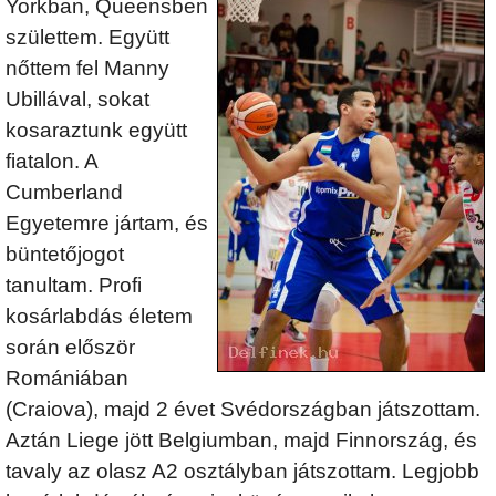
Yorkban, Queensben
születtem. Együtt
nőttem fel Manny
Ubillával, sokat
kosaraztunk együtt
fiatalon. A
Cumberland
Egyetemre jártam, és
büntetőjogot
tanultam. Profi
kosárlabdás életem
során először
Romániában
(Craiova), majd 2 évet Svédországban játszottam.
Aztán Liege jött Belgiumban, majd Finnország, és
tavaly az olasz A2 osztályban játszottam. Legjobb