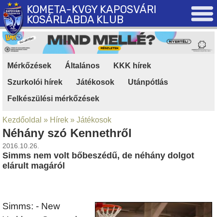
KOMETA-KVGY KAPOSVÁRI
KOSÁRLABDA KLUB
Mérkőzések
|
Általános
|
KKK hírek
|
Szurkolói hírek
|
Játékosok
|
Utánpótlás
|
Felkészülési mérkőzések
Kezdőoldal
»
Hírek
»
Játékosok
Néhány szó Kennethről
2016.10.26.
Simms nem volt bőbeszédű, de néhány dolgot
elárult magáról
Simms: - New