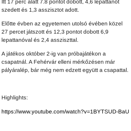
Itt 17 perc alatt 7.8 pontot dobott, 4,6 lepattanót
szedett és 1,3 asszisztot adott.
Előtte évben az egyetemen utolsó évében közel
27 percet játszott és 12,3 pontot dobott 6,9
lepattanóval és 2,4 assziszttal.
A játékos október 2-ig van próbajátékon a
csapatnál. A Fehérvár elleni mérkőzésen már
pályáralép, bár még nem edzett együtt a csapattal.
Highlights:
https://www.youtube.com/watch?v=1BYTSUD-BaU