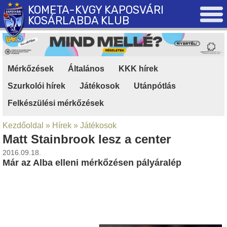
KOMETA-KVGY KAPOSVÁRI
KOSÁRLABDA KLUB
Mérkőzések
|
Általános
|
KKK hírek
|
Szurkolói hírek
|
Játékosok
|
Utánpótlás
|
Felkészülési mérkőzések
Kezdőoldal
»
Hírek
»
Játékosok
Matt Stainbrook lesz a center
2016.09.18.
Már az Alba elleni mérkőzésen pályáralép