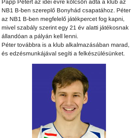
Papp Pétert az idei évre kölcsön adta a klub az
NB1 B-ben szereplő Bonyhád csapatához. Péter
az NB1 B-ben megfelelő játékpercet fog kapni,
mivel szabály szerint egy 21 év alatti játékosnak
állandóan a pályán kell lenni.
Péter továbbra is a klub alkalmazásában marad,
és edzésmunkájával segíti a felkészülésünket.