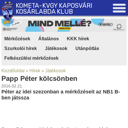
KOMETA-KVGY KAPOSVÁRI
KOSÁRLABDA KLUB
Mérkőzések
|
Általános
|
KKK hírek
|
Szurkolói hírek
|
Játékosok
|
Utánpótlás
|
Felkészülési mérkőzések
Kezdőoldal
»
Hírek
»
Játékosok
Papp Péter kölcsönben
2016.02.21.
Péter az idei szezonban a mérkőzéseit az NB1 B-
ben játssza