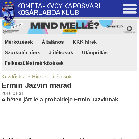
KOMETA-KVGY KAPOSVÁRI
KOSÁRLABDA KLUB
Mérkőzések
|
Általános
|
KKK hírek
|
Szurkolói hírek
|
Játékosok
|
Utánpótlás
|
Felkészülési mérkőzések
Kezdőoldal
»
Hírek
»
Játékosok
Ermin Jazvin marad
2016.01.31.
A héten járt le a próbaideje Ermin Jazvinnak