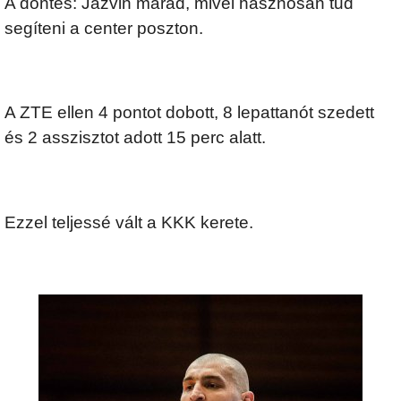
A döntés: Jazvin marad, mivel hasznosan tud
segíteni a center poszton.
A ZTE ellen 4 pontot dobott, 8 lepattanót szedett
és 2 asszisztot adott 15 perc alatt.
Ezzel teljessé vált a KKK kerete.