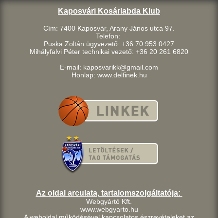
Kaposvári Kosárlabda Klub
Cím: 7400 Kaposvár, Arany János utca 97.
Telefon:
Puska Zoltán ügyvezető: +36 70 953 0427
Mihályfalvi Péter technikai vezető: +36 20 261 6820
E-mail: kaposvarikk@gmail.com
Honlap: www.delfinek.hu
Az oldal arculata, tartalomszolgáltatója:
Webgyártó Kft.
www.webgyarto.hu
A weboldal működésével kapcsolatos észrevételeket az