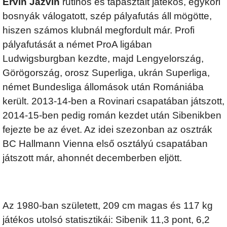
Ervin Jazvin
rutinos és tapasztalt játékos, egykori
bosnyák válogatott, szép pályafutás áll mögötte,
hiszen számos klubnál megfordult már. Profi
pályafutását a német ProA ligában
Ludwigsburgban kezdte, majd Lengyelország,
Görögország, orosz Superliga, ukrán Superliga,
német Bundesliga állomások után Romániába
került. 2013-14-ben a Rovinari csapatában játszott,
2014-15-ben pedig román kezdet után Sibenikben
fejezte be az évet. Az idei szezonban az osztrák
BC Hallmann Vienna első osztályú csapatában
játszott már, ahonnét decemberben eljött.
Az 1980-ban született, 209 cm magas és 117 kg
játékos utolsó statisztikái: Sibenik 11,3 pont, 6,2