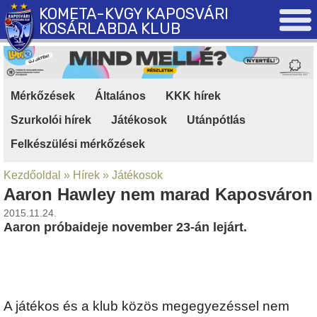
KOMETA-KVGY KAPOSVÁRI
KOSÁRLABDA KLUB
Mérkőzések
|
Általános
|
KKK hírek
|
Szurkolói hírek
|
Játékosok
|
Utánpótlás
|
Felkészülési mérkőzések
Kezdőoldal
»
Hírek
»
Játékosok
Aaron Hawley nem marad Kaposváron
2015.11.24.
Aaron próbaideje november 23-án lejárt.
A játékos és a klub közös megegyezéssel nem