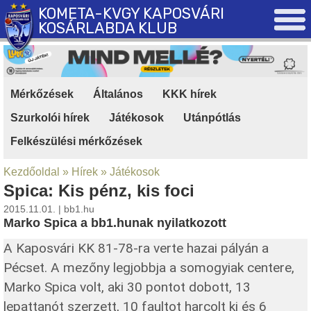
KOMETA-KVGY KAPOSVÁRI
KOSÁRLABDA KLUB
Mérkőzések
|
Általános
|
KKK hírek
|
Szurkolói hírek
|
Játékosok
|
Utánpótlás
|
Felkészülési mérkőzések
Kezdőoldal
»
Hírek
»
Játékosok
Spica: Kis pénz, kis foci
2015.11.01. | bb1.hu
Marko Spica a bb1.hunak nyilatkozott
A Kaposvári KK 81-78-ra verte hazai pályán a
Pécset. A mezőny legjobbja a somogyiak centere,
Marko Spica volt, aki 30 pontot dobott, 13
lepattanót szerzett, 10 faultot harcolt ki és 6