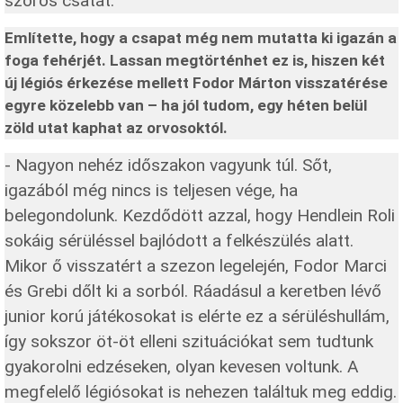
szoros csatát.
Említette, hogy a csapat még nem mutatta ki igazán a
foga fehérjét.
Lassan megtörténhet ez is, hiszen két
új légiós érkezése mellett Fodor Márton visszatérése
egyre közelebb van – ha jól tudom, egy héten belül
zöld utat kaphat az orvosoktól.
- Nagyon nehéz időszakon vagyunk túl. Sőt,
igazából még nincs is teljesen vége, ha
belegondolunk. Kezdődött azzal, hogy Hendlein Roli
sokáig sérüléssel bajlódott a felkészülés alatt.
Mikor ő visszatért a szezon legelején, Fodor Marci
és Grebi dőlt ki a sorból. Ráadásul a keretben lévő
junior korú játékosokat is elérte ez a sérüléshullám,
így sokszor öt-öt elleni szituációkat sem tudtunk
gyakorolni edzéseken, olyan kevesen voltunk. A
megfelelő légiósokat is nehezen találtuk meg eddig.