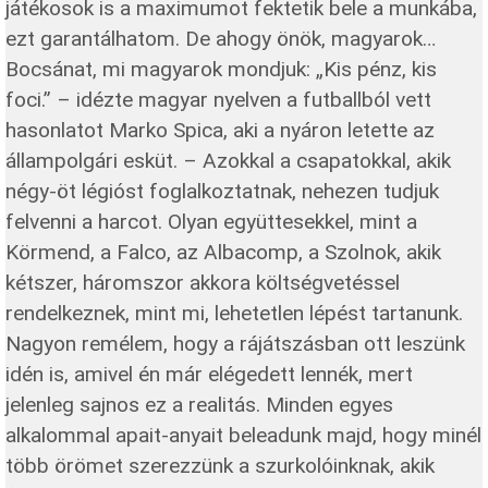
játékosok is a maximumot fektetik bele a munkába,
ezt garantálhatom. De ahogy önök, magyarok…
Bocsánat, mi magyarok mondjuk: „Kis pénz, kis
foci.” – idézte magyar nyelven a futballból vett
hasonlatot Marko Spica, aki a nyáron letette az
állampolgári esküt. – Azokkal a csapatokkal, akik
négy-öt légióst foglalkoztatnak, nehezen tudjuk
felvenni a harcot. Olyan együttesekkel, mint a
Körmend, a Falco, az Albacomp, a Szolnok, akik
kétszer, háromszor akkora költségvetéssel
rendelkeznek, mint mi, lehetetlen lépést tartanunk.
Nagyon remélem, hogy a rájátszásban ott leszünk
idén is, amivel én már elégedett lennék, mert
jelenleg sajnos ez a realitás. Minden egyes
alkalommal apait-anyait beleadunk majd, hogy minél
több örömet szerezzünk a szurkolóinknak, akik