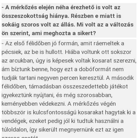
- A mérkőzés elején néha érezhető is volt az
összeszokottság hiánya. Részben e miatt is
sokáig szoros volt az állás. Mi volt az a változás
ön szerint, ami meghozta a sikert?
- Az első félidőben jó formán, amit ráemeltek a
pécsiek, az be is hullott. Hiába voltunk ott sokszor
az arcukban, úgy is képesek voltak kosarat szerezni,
ám bíztunk benne, hogy ezt a dobóformát nem
tudják tartani negyven percen keresztül. A második
félidőben, támadásban összeszedettebb játékot
igyekeztünk nyújtani, és még szorosabban,
keményebben védekezni. A mérkőzés végén
többször is kulcsfontosságú kosarakat hagytak ki a
vendégek, ezeket pedig jól ki tudtuk használni a
túloldalon, így sikerült megnyernünk ezt az igen