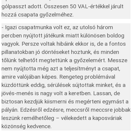
gólpasszt adott. Összesen 50 VAL-értékkel járult
hozzá csapata győzelméhez.
- Igazi csapatmunka volt ez, az utolsó három
percben nyújtott játékunk miatt különösen boldog
vagyok. Persze voltak hibáink ekkor is, de a fontos
pillanatokban jó döntéseket hoztunk, és minden
tőlünk telhetőt megtettünk a győzelemért. Messze
nem nyújtotta még azt a teljesítményt a csapat,
amire valójában képes. Rengeteg problémával
küzdöttünk eddig, sérülések sújtottak minket, és a
jövés-menés is nagy volt a keretben. Lassan, de
biztosan kezdjük kiismerni és megérteni egymást a
pályán. Edzésről edzésre, meccsről meccsre jobbak
leszünk remélhetőleg – vélekedett a kaposváriak
közönség kedvence.