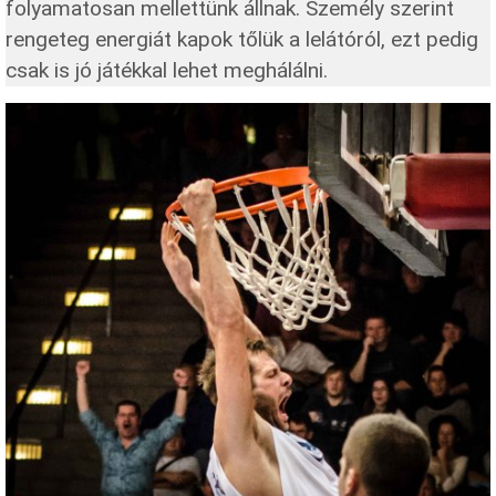
folyamatosan mellettünk állnak. Személy szerint
rengeteg energiát kapok tőlük a lelátóról, ezt pedig
csak is jó játékkal lehet meghálálni.