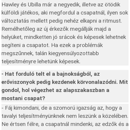
Hawley és Ubilla már a negyedik, illetve az ötödik
külföldi játékos, aki megfordul a csapatnál, ilyen sok
változtatás mellett pedig nehéz elkapni a ritmust.
Remélhetőleg az új érkezők megállják majd a
helyüket, mindketten jó srácok és képesek lehetnek
segíteni a csapatot. Ha ezek a problémák
megszűnnek, talán kiegyensúlyozottabb
teljesítményre lehetünk képesek.
- Hat forduló telt el a bajnokságból, az
erőviszonyok pedig kezdenek körvonalazódni. Mit
gondol, hol végezhet az alapszakaszban a
mostani csapat?
- Fáj kimondani, de a szomorú igazság az, hogy a
tavalyi teljesítményünknek nem leszünk a közelében.
Ne értsen félre, a csapatnál mindenki, az edzők és a