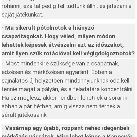
rohanni, ezáltal pedig fel tudtunk állni, és játszani a
saját játékunkat.
- Ma sikerült pótolnotok a hiányzó
csapattagokat. Hogy véled, milyen módon
lehettek képesek átvészelni azt az időszakot,
amit ilyen szűk rotációval kell végigdolgoznotok?
- Most mindenkire szüksége van a csapatnak,
edzésen és mérkőzésen egyaránt. Ebben a
sajnálatos új helyzetben mindannyiunknak oda kell
tennie magát a pályán, és a feladatára koncentrálni.
Ha ez meglesz, akkor rendben lehetnek a soraink
abban a pár hétben, amíg vissza nem térnek a
sérült játékosaink.
- Vasárnap egy újabb, roppant nehéz idegenbeli
mérkőzés vár rátok. Mire lehet képes a Kaposvár