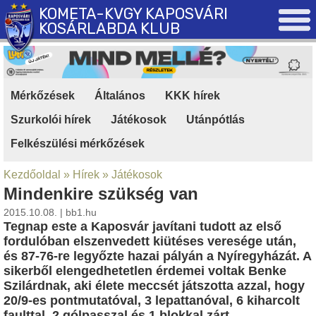
KOMETA-KVGY KAPOSVÁRI
KOSÁRLABDA KLUB
Mérkőzések
|
Általános
|
KKK hírek
|
Szurkolói hírek
|
Játékosok
|
Utánpótlás
|
Felkészülési mérkőzések
Kezdőoldal
»
Hírek
»
Játékosok
Mindenkire szükség van
2015.10.08. | bb1.hu
Tegnap este a Kaposvár javítani tudott az első
fordulóban elszenvedett kiütéses veresége után,
és 87-76-re legyőzte hazai pályán a Nyíregyházát. A
sikerből elengedhetetlen érdemei voltak Benke
Szilárdnak, aki élete meccsét játszotta azzal, hogy
20/9-es pontmutatóval, 3 lepattanóval, 6 kiharcolt
faulttal, 2 gólpasszal és 1 blokkal zárt.