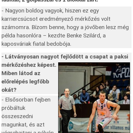
- Nagyon boldog vagyok, hiszen ez egy
karriercsúcsot eredményező mérkőzés volt
számomra. Bízom benne, hogy a jövőben lesz még
példa hasonlóra – kezdte Benke Szilárd, a
kaposváriak fiatal bedobója.
- Látványosan nagyot fejlődött a csapat a paksi
mérkőzéshez képest.
Miben látod az
előrelépés legfőbb
okát?
- Elsősorban fejben
próbáltuk
összeszedni
magunkat, és azt
végrehajtani a pályán,