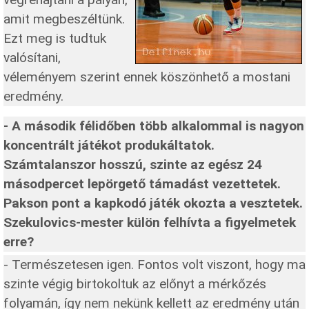
amit megbeszéltünk.
Ezt meg is tudtuk
valósítani,
véleményem szerint ennek köszönhető a mostani
eredmény.
- A második félidőben több alkalommal is nagyon
koncentrált játékot produkáltatok.
Számtalanszor hosszú, szinte az egész 24
másodpercet lepörgető támadást vezettetek.
Pakson pont a kapkodó játék okozta a vesztetek.
Szekulovics-mester külön felhívta a figyelmetek
erre?
- Természetesen igen. Fontos volt viszont, hogy ma
szinte végig birtokoltuk az előnyt a mérkőzés
folyamán, így nem nekünk kellett az eredmény után