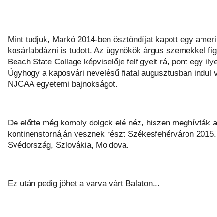
Mint tudjuk, Markó 2014-ben ösztöndíjat kapott egy amerik
kosárlabdázni is tudott. Az ügynökök árgus szemekkel fi
Beach State Collage képviselője felfigyelt rá, pont egy il
Úgyhogy a kaposvári nevelésű fiatal augusztusban indul v
NJCAA egyetemi bajnokságot.
De előtte még komoly dolgok elé néz, hiszen meghívták az
kontinenstornáján vesznek részt Székesfehérváron 2015. 
Svédország, Szlovákia, Moldova.
Ez után pedig jöhet a várva várt Balaton...