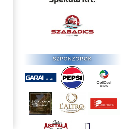
SZPONZOROK