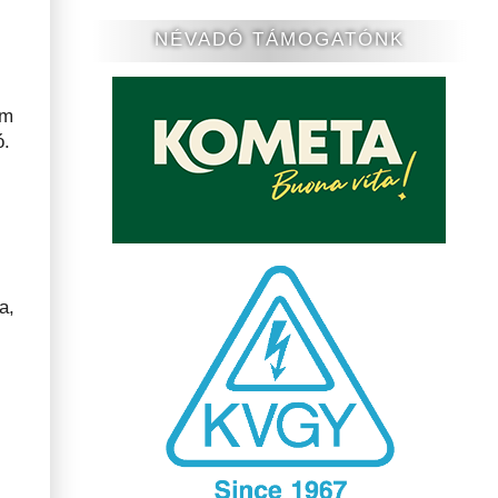
NÉVADÓ TÁMOGATÓNK
lm
ó.
a,