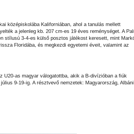
ai középiskolába Kaliforniában, ahol a tanulás mellett
gyelték a jelenleg kb. 207 cm-es 19 éves reménységet. A Pa
yen stílusú 3-4-es külső posztos játékost keresett, mint Mark
issza Floridába, és megkezdi egyetemi éveit, valamint az
 U20-as magyar válogatottba, akik a B-divízióban a fiúk
július 9-19-ig. A résztvevő nemzetek: Magyarország, Albáni