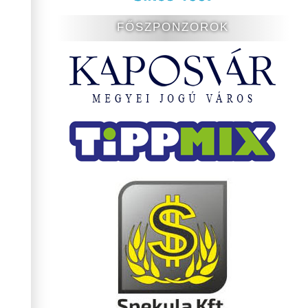
FŐSZPONZOROK