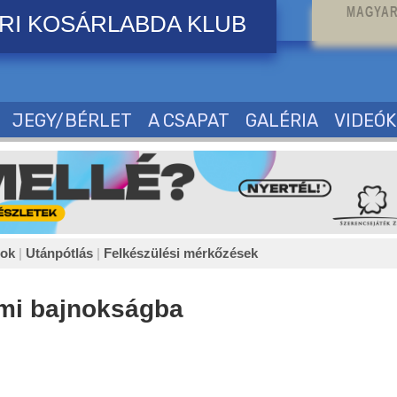
MAGYAR
RI KOSÁRLABDA KLUB
JEGY/BÉRLET
A CSAPAT
GALÉRIA
VIDEÓK
sok
|
Utánpótlás
|
Felkészülési mérkőzések
emi bajnokságba