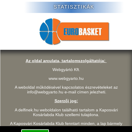
STATISZTIKÁK
Az oldal arculata, tartalomszolgáltatója:
Webgyártó Kft.
www.webgyarto.hu
A weboldal működésével kapcsolatos észrevételeket az
info@webgyarto.hu e-mail címen jelezheti.
Szerzői jog:
A delfinek.hu weboldalon található tartalom a Kaposvári
Kosárlabda Klub szellemi tulajdona.
A Kaposvári Kosárlabda Klub fenntart minden, a lap bármely
részének bármilyen módszerrel, technikával történő másolásával