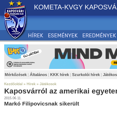
KOMETA-KVGY KAPOSVÁ
HÍREK
ESEMÉNYEK
EREDMÉNYEK
Mérkőzések
|
Általános
|
KKK hírek
|
Szurkolói hírek
|
Játéko
Kezdőoldal
»
Hírek
»
Játékosok
Kaposvárról az amerikai egyet
2015.06.11.
Markó Filipovicsnak sikerült