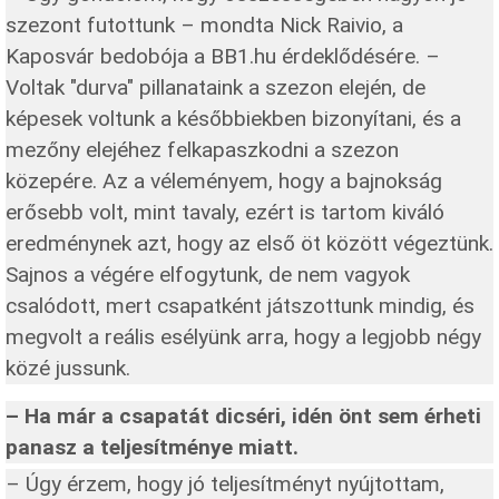
szezont futottunk – mondta Nick Raivio, a
Kaposvár bedobója a BB1.hu érdeklődésére. –
Voltak "durva" pillanataink a szezon elején, de
képesek voltunk a későbbiekben bizonyítani, és a
mezőny elejéhez felkapaszkodni a szezon
közepére. Az a véleményem, hogy a bajnokság
erősebb volt, mint tavaly, ezért is tartom kiváló
eredménynek azt, hogy az első öt között végeztünk.
Sajnos a végére elfogytunk, de nem vagyok
csalódott, mert csapatként játszottunk mindig, és
megvolt a reális esélyünk arra, hogy a legjobb négy
közé jussunk.
– Ha már a csapatát dicséri, idén önt sem érheti
panasz a teljesítménye miatt.
– Úgy érzem, hogy jó teljesítményt nyújtottam,