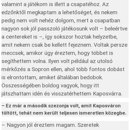
valamint a játékom is illett a csapatéhoz. Az
edzőnktől megkaptam a lehetőséget, és nekem
pedig nem volt nehéz dolgom, mert a csapatban
nagyon sok jól passzoló játékosunk volt – beleértve
a centereket is –, így sokszor hoztak helyzetbe,
amit nekem csak be kellett fejeznem. Voltak persze
meccsek, amikor úgy éreztem, hogy többet is
segíthettem volna. Ilyen volt például az utolsó
mérkőzés a Sopron ellen, ahol több fontos dobást
is elrontottam, amiket általában bedobok.
Összességében boldog vagyok, hogy itt
játszhattam idén és visszatérhettem Kaposvárra.
– Ez már a második szezonja volt, amit Kaposváron
töltött, tehát nem került teljesen ismeretlen közegbe.
– Nagyon jól éreztem magam. Szeretek