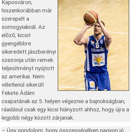
Kaposváron,
hiszenkorábban már
szerepelt a
somogyiaknál. Az
előző, kicsit
gyengébbre
sikeredett jászberényi
szezonja után remek
teljesítményt nyújtott
az amerikai. Nem
véletlenül sikerült
Fekete Ádám
csapatának az 5. helyen végeznie a bajnokságban,
ráadásul csak egy kicsi hiányzott ahhoz, hogy újra a
legjobb négy között zárjanak.
– Úgy gondolom, hogy összességében nagyon jó