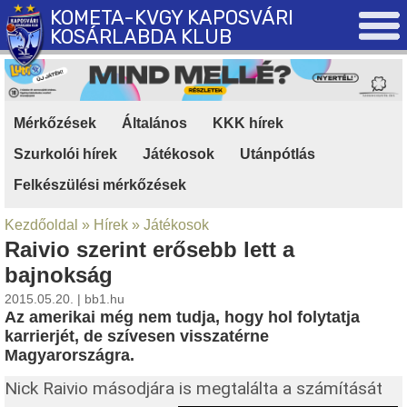
KOMETA-KVGY KAPOSVÁRI
KOSÁRLABDA KLUB
Mérkőzések
|
Általános
|
KKK hírek
|
Szurkolói hírek
|
Játékosok
|
Utánpótlás
|
Felkészülési mérkőzések
Kezdőoldal
»
Hírek
»
Játékosok
Raivio szerint erősebb lett a
bajnokság
2015.05.20. | bb1.hu
Az amerikai még nem tudja, hogy hol folytatja
karrierjét, de szívesen visszatérne
Magyarországra.
Nick Raivio másodjára is megtalálta a számítását