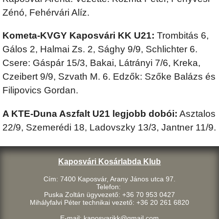
Zénó, Fehérvári Alíz.
Kometa-KVGY Kaposvári KK U21:
Trombitás 6,
Gálos 2, Halmai Zs. 2, Sághy 9/9, Schlichter 6.
Csere: Gáspár 15/3, Bakai, Látrányi 7/6, Kreka,
Czeibert 9/9, Szvath M. 6. Edzők: Szőke Balázs és
Filipovics Gordan.
A KTE-Duna Aszfalt U21 legjobb dobói:
Asztalos
22/9, Szemerédi 18, Ladovszky 13/3, Jantner 11/9.
Kaposvári Kosárlabda Klub
Cím: 7400 Kaposvár, Arany János utca 97.
Telefon:
Puska Zoltán ügyvezető: +36 70 953 0427
Mihályfalvi Péter technikai vezető: +36 20 261 6820
E-mail: kaposvarikk@gmail.com