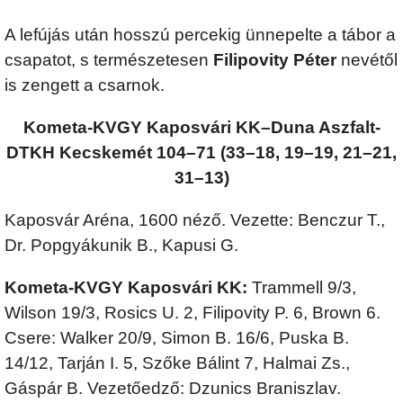
A lefújás után hosszú percekig ünnepelte a tábor a
csapatot, s természetesen
Filipovity Péter
nevétől
is zengett a csarnok.
Kometa-KVGY Kaposvári KK–Duna Aszfalt-
DTKH Kecskemét 104–71 (33–18, 19–19, 21–21,
31–13)
Kaposvár Aréna, 1600 néző. Vezette: Benczur T.,
Dr. Popgyákunik B., Kapusi G.
Kometa-KVGY Kaposvári KK:
Trammell 9/3,
Wilson 19/3, Rosics U. 2, Filipovity P. 6, Brown 6.
Csere: Walker 20/9, Simon B. 16/6, Puska B.
14/12, Tarján I. 5, Szőke Bálint 7, Halmai Zs.,
Gáspár B. Vezetőedző: Dzunics Braniszlav.