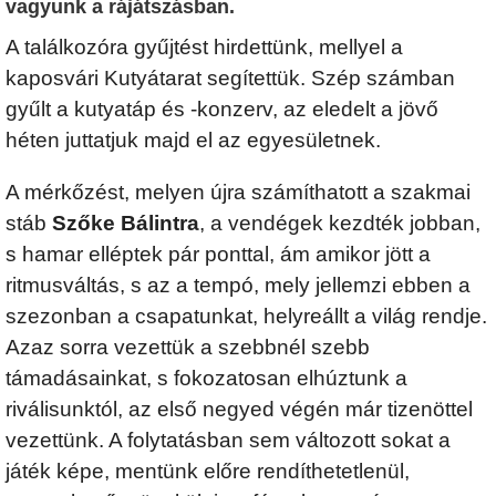
vagyunk a rájátszásban.
A találkozóra gyűjtést hirdettünk, mellyel a
kaposvári Kutyátarat segítettük. Szép számban
gyűlt a kutyatáp és -konzerv, az eledelt a jövő
héten juttatjuk majd el az egyesületnek.
A mérkőzést, melyen újra számíthatott a szakmai
stáb
Szőke Bálintra
, a vendégek kezdték jobban,
s hamar elléptek pár ponttal, ám amikor jött a
ritmusváltás, s az a tempó, mely jellemzi ebben a
szezonban a csapatunkat, helyreállt a világ rendje.
Azaz sorra vezettük a szebbnél szebb
támadásainkat, s fokozatosan elhúztunk a
riválisunktól, az első negyed végén már tizenöttel
vezettünk. A folytatásban sem változott sokat a
játék képe, mentünk előre rendíthetetlenül,