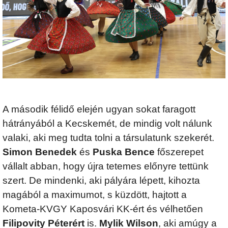
A második félidő elején ugyan sokat faragott
hátrányából a Kecskemét, de mindig volt nálunk
valaki, aki meg tudta tolni a társulatunk szekerét.
Simon Benedek
és
Puska Bence
főszerepet
vállalt abban, hogy újra tetemes előnyre tettünk
szert. De mindenki, aki pályára lépett, kihozta
magából a maximumot, s küzdött, hajtott a
Kometa-KVGY Kaposvári KK-ért és vélhetően
Filipovity Péterért
is.
Mylik Wilson
, aki amúgy a