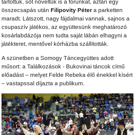
tartottuk, sőt növeltük is a fórunkat, aztán egy
összecsapás után
Filipovity Péter
a parketten
maradt. Látszott, nagy fájdalmai vannak, sajnos a
csupaszív játékos, az együttesünk meghatározó
kosárlabdázója nem tudta saját lábán elhagyni a
játékteret, mentővel kórházba szállították.
A szünetben a Somogy Táncegyüttes adott
műsort: a Találkozások - Bukovinai táncok című
előadást – melyet Felde Rebeka élő énekkel kísért
– vastapssal díjazta a publikum.