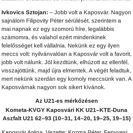
Ivkovics Sztojan:
– Jobb volt a Kaposvár. Nagyon
sajnálom Filipovity Péter sérülését, szerintem a
mai napnak ez egy szomorú híre, legalábbis
számomra, és valahol ezért mindenkinek
felelősséget kell vállalnia. Nekünk ez egy ilyen
meccs volt: nyilvánvalóan a Kaposvár volt a favorit,
jobb volt nálunk. Jól kezdtünk, elhúzott az ellenfél,
visszajöttünk, majd újra elmentek. A végét feladtuk,
mert nekünk szerdán egy komoly meccsünk van. A
Kaposvárnak nagyon sok sikert kívánok.
Az U21-es mérkőzésen
Kometa-KVGY Kaposvári KK U21–KTE-Duna
Aszfalt U21 62–93 (10–31, 14–20, 19–25, 19–15)
Kaposvár Aréna. Vezette: Kozma Péter, Fenyvesi