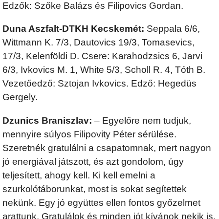
Edzők: Szőke Balázs és Filipovics Gordan.
Duna Aszfalt-DTKH Kecskemét:
Seppala 6/6,
Wittmann K. 7/3, Dautovics 19/3, Tomasevics,
17/3, Kelenföldi D. Csere: Karahodzsics 6, Jarvi
6/3, Ivkovics M. 1, White 5/3, Scholl R. 4, Tóth B.
Vezetőedző: Sztojan Ivkovics. Edző: Hegedüs
Gergely.
Dzunics Braniszlav:
– Egyelőre nem tudjuk,
mennyire súlyos Filipovity Péter sérülése.
Szeretnék gratulálni a csapatomnak, mert nagyon
jó energiával játszott, és azt gondolom, úgy
teljesített, ahogy kell. Ki kell emelni a
szurkolótáborunkat, most is sokat segítettek
nekünk. Egy jó együttes ellen fontos győzelmet
arattunk. Gratulálok és minden jót kívánok nekik is.