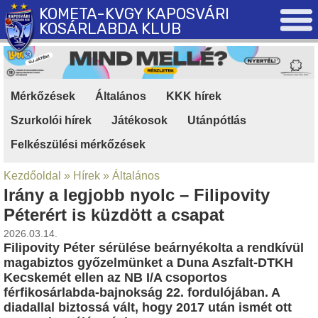
KOMETA-KVGY KAPOSVÁRI
KOSÁRLABDA KLUB
Mérkőzések
|
Általános
|
KKK hírek
|
Szurkolói hírek
|
Játékosok
|
Utánpótlás
|
Felkészülési mérkőzések
Kezdőoldal
»
Hírek
»
Általános
Irány a legjobb nyolc – Filipovity
Péterért is küzdött a csapat
2026.03.14.
Filipovity Péter sérülése beárnyékolta a rendkívül
magabiztos győzelmünket a Duna Aszfalt-DTKH
Kecskemét ellen az NB I/A csoportos
férfikosárlabda-bajnokság 22. fordulójában. A
diadallal biztossá vált, hogy 2017 után ismét ott