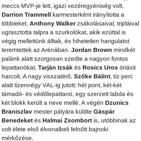
meccs MVP-je lett, igazi vezéregyéniség volt,
Darrion Trammell
karmesterként irányította a
többieket,
Anthony Walker
zsákolásaival, tripláival
ugrasztotta talpra a szurkolókat, akik ezúttal is
végig mellettünk álltak, és hihetetlen hangulatot
teremtettek az Arénában.
Jordan Brown
mindkét
palánk alatt szorgosan szedte a nagyon fontos
lepattanókat,
Tarján Izsák
és
Rosics Uros
óriásit
harcolt. A nagy visszatérő,
Szőke Bálint
, tíz perc
alatt tizennégy VAL-ig jutott: hét pont, két-két
támadó- és védőlepattanó, egy szerzett labda és
két blokk került a neve mellé. A végén
Dzunics
Braniszlav
mester pályára küldte
Gáspár
Benedeket
és
Halmai Zsombort
is, utóbbinak az
volt élete első élvonalbeli felnőtt bajnoki
mérkőzése.