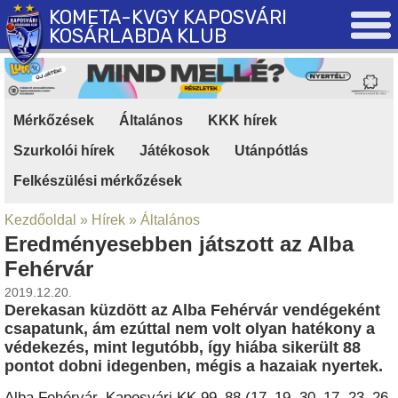
KOMETA-KVGY KAPOSVÁRI
KOSÁRLABDA KLUB
Mérkőzések
|
Általános
|
KKK hírek
|
Szurkolói hírek
|
Játékosok
|
Utánpótlás
|
Felkészülési mérkőzések
Kezdőoldal
»
Hírek
»
Általános
Eredményesebben játszott az Alba
Fehérvár
2019.12.20.
Derekasan küzdött az Alba Fehérvár vendégeként
csapatunk, ám ezúttal nem volt olyan hatékony a
védekezés, mint legutóbb, így hiába sikerült 88
pontot dobni idegenben, mégis a hazaiak nyertek.
Alba Fehérvár–Kaposvári KK 99–88 (17–19, 30–17, 23–26,