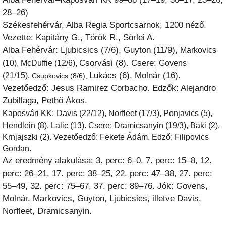
28–26)
Székesfehérvár, Alba Regia Sportcsarnok, 1200 néző.
Vezette: Kapitány G., Török R., Sörlei A.
Alba Fehérvár: Ljubicsics (7/6), Guyton (11/9),
Markovics
Csorvási (8). Csere:
(10), McDuffie (12/6),
Govens
Lukács (6), Molnár (16).
(21/15),
Csupkovics (8/6),
Vezetőedző: Jesus Ramirez Corbacho. Edzők: Alejandro
Zubillaga, Pethő Ákos.
Kaposvári KK:
Davis (22/12), Norfleet (17/3), Ponjavics (5),
Hendlein (8), Lalic (13). Csere: Dramicsanyin (19/3), Baki (2),
Krnjajszki (2). Vezetőedző: Fekete Ádám. Edző: Filipovics
Gordan.
Az eredmény alakulása: 3. perc: 6–0, 7. perc: 15–8, 12.
perc: 26–21, 17. perc: 38–25, 22. perc: 47–38, 27. perc:
55–49, 32. perc: 75–67, 37. perc: 89–76. Jók: Govens,
Molnár, Markovics, Guyton, Ljubicsics, illetve Davis,
Norfleet, Dramicsanyin.