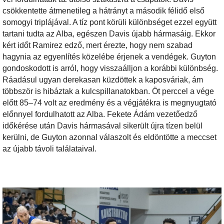
csökkentette átmenetileg a hátrányt a második félidő első
somogyi triplájával. A tíz pont körüli különbséget ezzel együtt
tartani tudta az Alba, egészen Davis újabb hármasáig. Ekkor
kért időt Ramirez edző, mert érezte, hogy nem szabad
hagynia az egyenlítés közelébe érjenek a vendégek. Guyton
gondoskodott is arról, hogy visszaálljon a korábbi különbség.
Ráadásul ugyan derekasan küzdöttek a kaposváriak, ám
többször is hibáztak a kulcspillanatokban. Öt perccel a vége
előtt 85–74 volt az eredmény és a végjátékra is megnyugtató
előnnyel fordulhatott az Alba. Fekete Ádám vezetőedző
időkérése után Davis hármasával sikerült újra tízen belül
kerülni, de Guyton azonnal válaszolt és eldöntötte a meccset
az újabb távoli találataival.