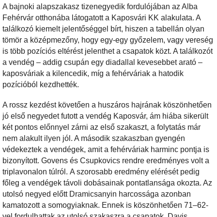
A bajnoki alapszakasz tizenegyedik fordulójában az Alba
Fehérvár otthonába látogatott a Kaposvári KK alakulata. A
találkozó kiemelt jelentőséggel bírt, hiszen a tabellán olyan
tömör a középmezőny, hogy egy-egy győzelem, vagy vereség
is több pozíciós eltérést jelenthet a csapatok közt. A találkozót
a vendég – addig csupán egy diadallal kevesebbet arató –
kaposváriak a kilencedik, míg a fehérváriak a hatodik
pozícióból kezdhették.
A rossz kezdést követően a huszáros hajrának köszönhetően
jó első negyedet futott a vendég Kaposvár, ám hiába sikerült
két pontos előnnyel zárni az első szakaszt, a folytatás már
nem alakult ilyen jól. A második szakaszban gyengén
védekeztek a vendégek, amit a fehérváriak harminc pontja is
bizonyított. Govens és Csupkovics rendre eredményes volt a
triplavonalon túlról. A szorosabb eredmény elérését pedig
főleg a vendégek távoli dobásainak pontatlansága okozta. Az
utolsó negyed előtt Dramicsanyin harcossága azonban
kamatozott a somogyiaknak. Ennek is köszönhetően 71–62-
vel fordulhattak az utolsó szakaszra a csapatok. Davis