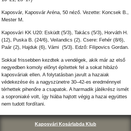
Kaposvár, Kaposvár Aréna, 50 néző. Vezette: Koncsek B.,
Mester M.
Kaposvári KK U20: Esküdt (5/3), Takács (5/3), Horváth H.
(12), Puska B. (24/6), Veilandics (2). Csere: Fehér (8/6),
Paár (2), Hajduk (6), Vámi (5/3). Edző: Filipovics Gordan.
Sokkal frissebben kezdtek a vendégek, akik már az első
negyedben komoly előnyt építettek fel a sokat hibázó
kaposváriak ellen. A folytatásban javult a hazaiak
védekezése és a nagyszünetre 30–42-es eredménnyel
térhettek pihenőre a csapatok. A harmadik játékrész ismét
a soproniaké volt, így hiába hajtott végig a hazai együttes
nem tudott fordítani.
Kaposvári Kosárlabda Klub