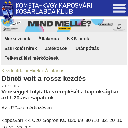
KOMETA-KVGY KAPOSVÁRI
KOSÁRLABDA KLUB
Mérkőzések
|
Általános
|
KKK hírek
|
Szurkolói hírek
|
Játékosok
|
Utánpótlás
|
Felkészülési mérkőzések
Kezdőoldal
»
Hírek
»
Általános
Döntő volt a rossz kezdés
2019.10.27.
Vereséggel folytatta szereplését a bajnokságban
azt U20-as csapatunk.
Az U20-as mérkőzésen:
Kaposvári KK U20–Sopron KC U20 69–80 (10–32, 20–10,
16–21, 23–17)