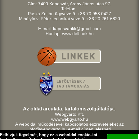
Cím: 7400 Kaposvár, Arany János utca 97.
Telefon:
Puska Zoltán ügyvezető: +36 70 953 0427
Mihályfalvi Péter technikai vezető: +36 20 261 6820
E-mail: kaposvarikk@gmail.com
Honlap: www.delfinek.hu
Az oldal arculata, tartalomszolgáltatója:
Webgyártó Kft.
www.webgyarto.hu
A weboldal működésével kapcsolatos észrevételeket az
info@webgyarto.hu e-mail címen jelezheti.
Szerzői jog:
Felhívjuk figyelmét, hogy ez a weboldal cookie-kat
A delfinek.hu weboldalon található tartalom a Kaposvári Kosárlabda