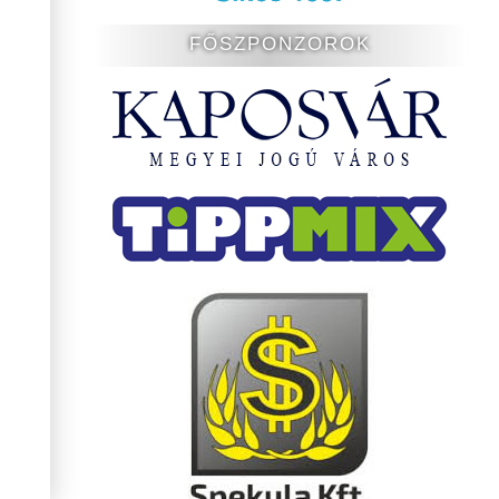
FŐSZPONZOROK