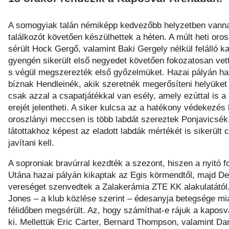
A somogyiak talán némiképp kedvezőbb helyzetben vanna
találkozót követően készülhettek a héten. A
múlt heti oro
sérült Hock Gergő, valamint Baki Gergely nélkül felálló k
gyengén sikerült első negyedet követően fokozatosan vetté
s végül megszerezték első győzelmüket. Hazai pályán ha
bíznak Hendleinék, akik szeretnék megerősíteni helyüket 
csak azzal a csapatjátékkal van esély, amely ezúttal is a
erejét jelentheti. A siker kulcsa az a hatékony védekezés 
oroszlányi meccsen is több labdát szereztek Ponjavicsék
látottakhoz képest az eladott labdák mértékét is sikerül
javítani kell.
A soproniak bravúrral kezdték a szezont, hiszen a nyitó
Utána hazai pályán kikaptak az Egis körmendtől, majd De
vereséget szenvedtek a Zalakerámia ZTE KK alakulatától. A
Jones – a klub közlése szerint – édesanyja betegsége mia
félidőben megsérült. Az, hogy számíthat-e rájuk a kaposv
ki. Mellettük Eric Carter, Bernard Thompson, valamint Dami