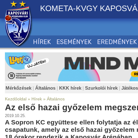
KOMETA-KVGY KAPOSVÁ
HÍREK
ESEMÉNYEK
EREDMÉNYEK
Mérkőzések
|
Általános
|
KKK hírek
|
Szurkolói hírek
|
Játéko
Kezdőoldal
»
Hírek
»
Általános
Az első hazai győzelem megszer
2019.10.25.
A Sopron KC együttese ellen folytatja az é
csapatunk, amely az első hazai győzelem 
18 órakor rendezik a Kaposvár Arénában.