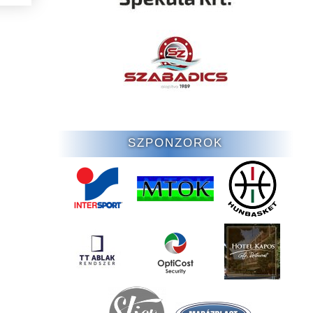
SZPONZOROK