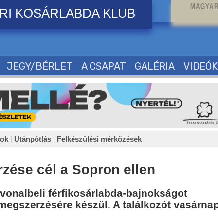
MAGYAR
RI KOSÁRLABDA KLUB
JEGY/BÉRLET
A CSAPAT
GALÉRIA
VIDEÓK
sok
|
Utánpótlás
|
Felkészülési mérkőzések
zése cél a Sopron ellen
lvonalbeli férfikosárlabda-bajnokságot
megszerzésére készül. A találkozót vasárnap