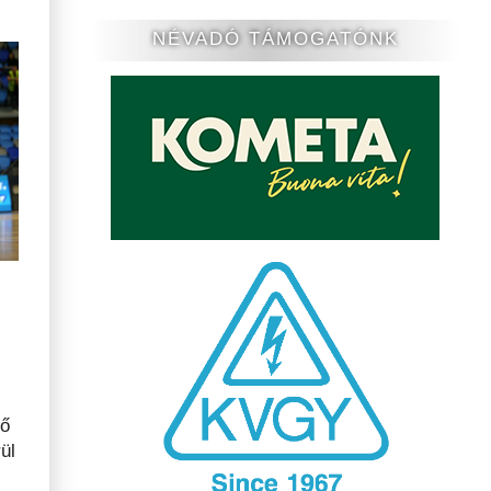
NÉVADÓ TÁMOGATÓNK
ső
ül