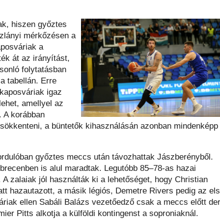
k, hiszen győztes
szlányi mérkőzésen a
aposváriak a
k át az irányítást,
sonló folytatásban
a tabellán. Erre
 kaposváriak igaz
lehet, amellyel az
. A korábban
t csökkenteni, a büntetők kihasználásán azonban mindenképp
 fordulóban győztes meccs után távozhattak Jászberényből.
brecenben is alul maradtak. Legutóbb 85–78-as hazai
 zalaiak jól használták ki a lehetőséget, hogy Christian
tt hazautazott, a másik légiós, Demetre Rivers pedig az el
áriak ellen Sabáli Balázs vezetőedző csak a meccs előtt der
er Pitts alkotja a külföldi kontingenst a soproniaknál.