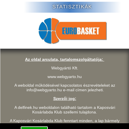
STATISZTIKÁK
Az oldal arculata, tartalomszolgáltatója:
Webgyártó Kft.
www.webgyarto.hu
A weboldal működésével kapcsolatos észrevételeket az
info@webgyarto.hu e-mail címen jelezheti.
Szerzői jog:
A delfinek.hu weboldalon található tartalom a Kaposvári
Kosárlabda Klub szellemi tulajdona.
A Kaposvári Kosárlabda Klub fenntart minden, a lap bármely
részének bármilyen módszerrel, technikával történő másolásával