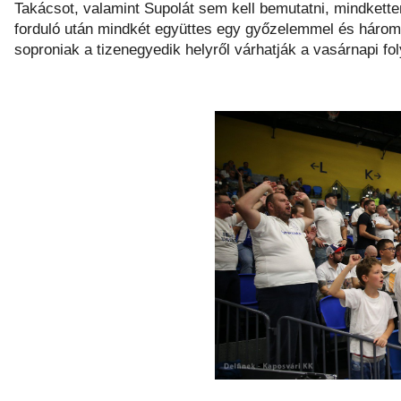
Takácsot, valamint Supolát sem kell bemutatni, mindkette
forduló után mindkét együttes egy győzelemmel és három v
soproniak a tizenegyedik helyről várhatják a vasárnapi fol