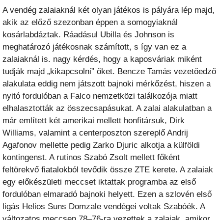
A vendég zalaiaknál két olyan játékos is pályára lép majd,
akik az előző szezonban éppen a somogyiaknál
kosárlabdáztak. Ráadásul Ubilla és Johnson is
meghatározó játékosnak számított, s így van ez a
zalaiaknál is. nagy kérdés, hogy a kaposváriak miként
tudják majd „kikapcsolni” őket. Bencze Tamás vezetőedző
alakulata eddig nem játszott bajnoki mérkőzést, hiszen a
nyitó fordulóban a Falco nemzetközi találkozója miatt
elhalasztották az összecsapásukat. A zalai alakulatban a
már említett két amerikai mellett honfitársuk, Dirk
Williams, valamint a centerposzton szereplő Andrij
Agafonov mellette pedig Zarko Djuric alkotja a külföldi
kontingenst. A rutinos Szabó Zsolt mellett főként
feltörekvő fiatalokból tevődik össze ZTE kerete. A zalaiak
egy előkészületi meccset iktattak programba az első
fordulóban elmaradó bajnoki helyett. Ezen a szlovén első
ligás Helios Suns Domzale vendégei voltak Szabóék. A
változatos meccsen 78–76-ra vezettek a zalaiak, amikor