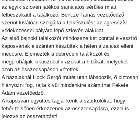
az egyik szlovén játékos sajnálatos sérülés miatt
félbeszakadt a találkozó. Bencze Tamás vezetőedző
szerint kiválóan szolgálta a felkészülést az agresszív
védekezéssel pályára lépő szlovén alakulat.
Az első bajnoki találkozót mindössze két ponttal elveszítő
kaposváriak elszántan készültek a héten a zalaiak elleni
meccsre. Elemezték a debreceni találkozót és
megpróbálják kiküszöbölni azokat a hibákat, melyeket
azon az összecsapáson vétettek.
A hazaiaknál Hock Gergő műtét után lábadozik, ő biztosan
hiányozni fog, rajta kívül mindenkire számíthat Fekete
Ádám vezetőedző.
A kaposvári együttes tagjai kérik a szurkolókat, hogy
fehér felsőben érkezzenek az összecsapásra, ezzel is
jelezve az összetartást!