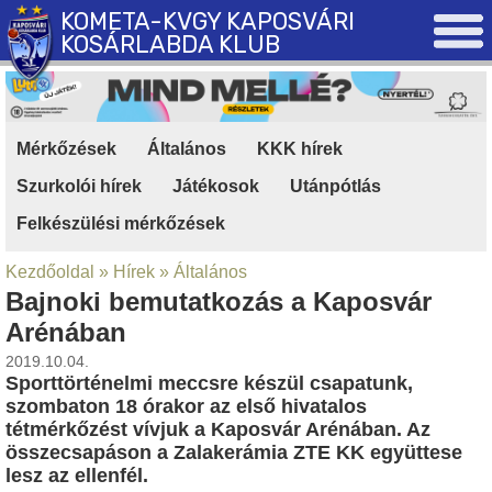
KOMETA-KVGY KAPOSVÁRI
KOSÁRLABDA KLUB
Mérkőzések
|
Általános
|
KKK hírek
|
Szurkolói hírek
|
Játékosok
|
Utánpótlás
|
Felkészülési mérkőzések
Kezdőoldal
»
Hírek
»
Általános
Bajnoki bemutatkozás a Kaposvár
Arénában
2019.10.04.
Sporttörténelmi meccsre készül csapatunk,
szombaton 18 órakor az első hivatalos
tétmérkőzést vívjuk a Kaposvár Arénában. Az
összecsapáson a Zalakerámia ZTE KK együttese
lesz az ellenfél.