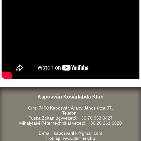
Kaposvári Kosárlabda Klub
Cím: 7400 Kaposvár, Arany János utca 97.
Telefon:
Puska Zoltán ügyvezető: +36 70 953 0427
Mihályfalvi Péter technikai vezető: +36 20 261 6820
E-mail: kaposvarikk@gmail.com
Honlap: www.delfinek.hu