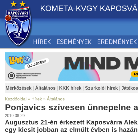
KOMETA-KVGY KAPOSVÁ
HÍREK
ESEMÉNYEK
EREDMÉNYEK
Mérkőzések
|
Általános
|
KKK hírek
|
Szurkolói hírek
|
Játéko
Kezdőoldal
»
Hírek
»
Általános
Ponjavics szívesen ünnepelne a
2019.08.29.
Augusztus 21-én érkezett Kaposvárra Ale
egy kicsit jobban az elmúlt évben is haz