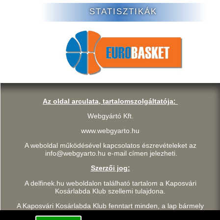
STATISZTIKÁK
Az oldal arculata, tartalomszolgáltatója:
Webgyártó Kft.
www.webgyarto.hu
A weboldal működésével kapcsolatos észrevételeket az
info@webgyarto.hu e-mail címen jelezheti.
Szerzői jog:
A delfinek.hu weboldalon található tartalom a Kaposvári
Kosárlabda Klub szellemi tulajdona.
A Kaposvári Kosárlabda Klub fenntart minden, a lap bármely
részének bármilyen módszerrel, technikával történő másolásával