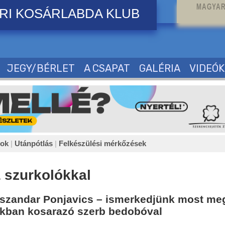
MAGYAR
RI KOSÁRLABDA KLUB
JEGY/BÉRLET
A CSAPAT
GALÉRIA
VIDEÓK
sok
|
Utánpótlás
|
Felkészülési mérkőzések
 szurkolókkal
kszandar Ponjavics – ismerkedjünk most me
ánkban kosarazó szerb bedobóval