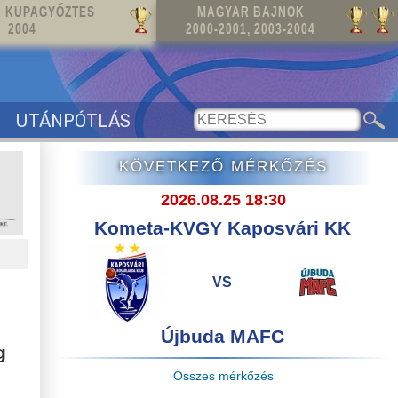
 KUPAGYŐZTES
MAGYAR BAJNOK
2004
2000-2001, 2003-2004
UTÁNPÓTLÁS
KÖVETKEZŐ MÉRKŐZÉS
2026.08.25 18:30
Kometa-KVGY Kaposvári KK
VS
Újbuda MAFC
g
Összes mérkőzés