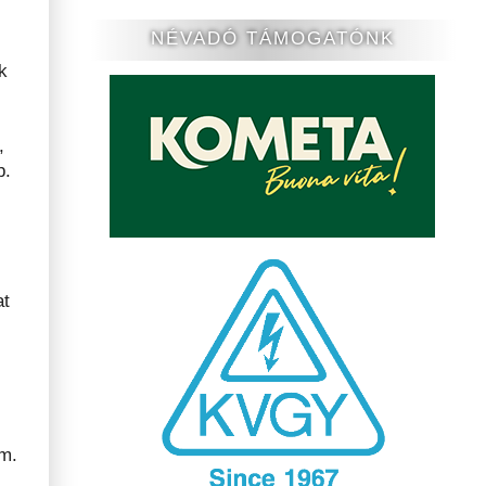
NÉVADÓ TÁMOGATÓNK
k
,
p.
at
am.