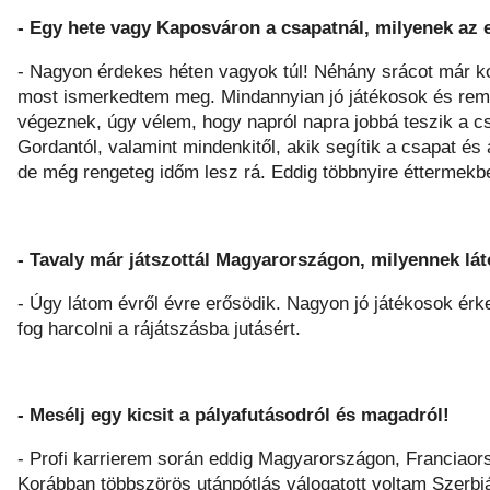
- Egy hete vagy Kaposváron a csapatnál, milyenek az
- Nagyon érdekes héten vagyok túl! Néhány srácot már ko
most ismerkedtem meg. Mindannyian jó játékosok és re
végeznek, úgy vélem, hogy napról napra jobbá teszik a cs
Gordantól, valamint mindenkitől, akik segítik a csapat és
de még rengeteg időm lesz rá. Eddig többnyire éttermek
- Tavaly már játszottál Magyarországon, milyennek lá
- Úgy látom évről évre erősödik. Nagyon jó játékosok érk
fog harcolni a rájátszásba jutásért.
- Mesélj egy kicsit a pályafutásodról és magadról!
- Profi karrierem során eddig Magyarországon, Franciao
Korábban többszörös utánpótlás válogatott voltam Szer