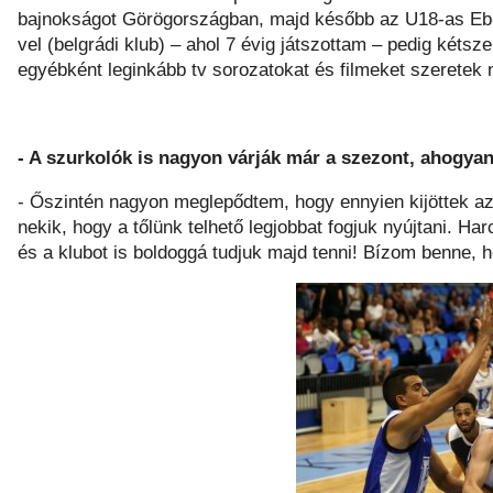
bajnokságot Görögországban, majd később az U18-as Eb-
vel (belgrádi klub) – ahol 7 évig játszottam – pedig kéts
egyébként leginkább tv sorozatokat és filmeket szeretek 
- A szurkolók is nagyon várják már a szezont, ahogyan 
- Őszintén nagyon meglepődtem, hogy ennyien kijöttek az
nekik, hogy a tőlünk telhető legjobbat fogjuk nyújtani. H
és a klubot is boldoggá tudjuk majd tenni! Bízom benne, 