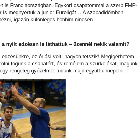
t is Franciaországban. Egykori csapatommal a szerb FMP-
zer is megnyertük a junior Euroligát… A szabadidőmben
nézni, igazán különleges hobbim nincsen.
a nyílt edzésen is láthattuk – üzennél nekik valamit?
 edzésünkre, ez óriási volt, nagyon tetszik! Megígérhetem
arcolni fogunk a csapatért, és remélem a szurkolókat, magunk
hogy rengeteg győzelmet tudunk majd együtt ünnepelni.