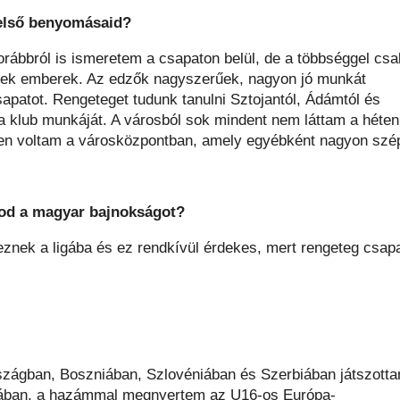
 első benyomásaid?
rábbról is ismeretem a csapaton belül, de a többséggel csa
mek emberek. Az edzők nagyszerűek, nagyon jó munkát
apatot. Rengeteget tudunk tanulni Sztojantól, Ádámtól és
 a klub munkáját. A városból sok mindent nem láttam a héten
ben voltam a városközpontban, amely egyébként nagyon szé
tod a magyar bajnokságot?
eznek a ligába és ez rendkívül érdekes, mert rengeteg csap
rszágban, Boszniában, Szlovéniában és Szerbiában játszott
biában, a hazámmal megnyertem az U16-os Európa-