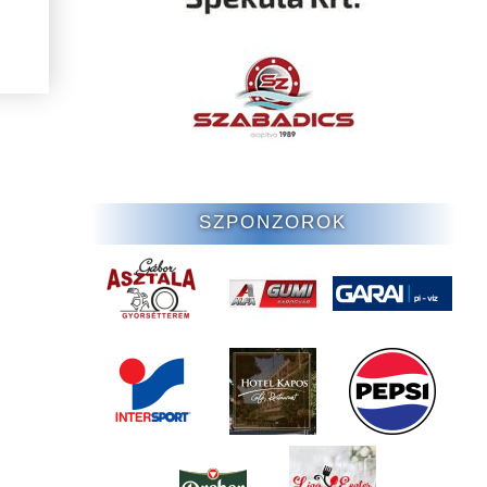
SZPONZOROK