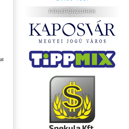
FŐSZPONZOROK
at