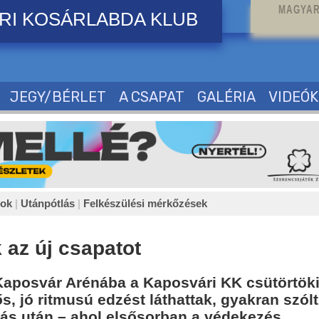
MAGYAR
RI KOSÁRLABDA KLUB
JEGY/BÉRLET
A CSAPAT
GALÉRIA
VIDEÓK
sok
|
Utánpótlás
|
Felkészülési mérkőzések
 az új csapatot
 Kaposvár Arénába a Kaposvári KK csütörtök
, jó ritmusú edzést láthattak, gyakran szólt
lás után – ahol elsősorban a védekezés