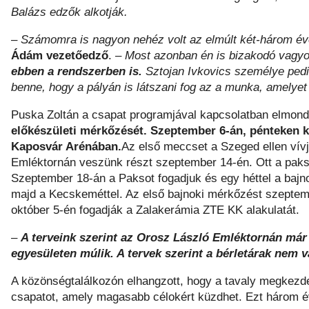
Balázs edzők alkotják.
–
Számomra is nagyon nehéz volt az elmúlt két-három év
Ádám vezetőedző
. –
Most azonban én is bizakodó vagyok
ebben a rendszerben is.
Sztojan Ivkovics személye pedi
benne, hogy a pályán is látszani fog az a munka, amelye
Puska Zoltán a csapat programjával kapcsolatban elmond
előkészületi mérkőzését. Szeptember 6-án, pénteken 
Kaposvár Arénában.
Az első meccset a Szeged ellen vívj
Emléktornán veszünk részt szeptember 14-én. Ott a paksi
Szeptember 18-án a Paksot fogadjuk és egy héttel a bajn
majd a Kecskeméttel. Az első bajnoki mérkőzést szeptem
október 5-én fogadják a Zalakerámia ZTE KK alakulatát.
–
A terveink szerint az Orosz László Emléktornán már 
egyesületen múlik. A tervek szerint a bérletárak nem 
A közönségtalálkozón elhangzott, hogy a tavaly megkezd
csapatot, amely magasabb célokért küzdhet. Ezt három év a