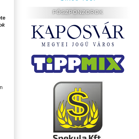
FŐSZPONZOROK
te
ok
án