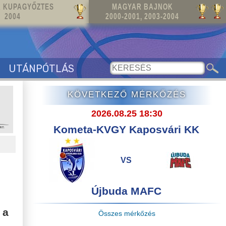
 KUPAGYŐZTES
MAGYAR BAJNOK
2004
2000-2001, 2003-2004
UTÁNPÓTLÁS
KÖVETKEZŐ MÉRKŐZÉS
2026.08.25 18:30
Kometa-KVGY Kaposvári KK
VS
Újbuda MAFC
i
 a
Összes mérkőzés