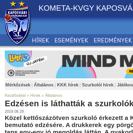
KOMETA-KVGY KAPOSVÁ
HÍREK
ESEMÉNYEK
EREDMÉNYEK
Mérkőzések
|
Általános
|
KKK hírek
|
Szurkolói hírek
|
Játéko
Kezdőoldal
»
Hírek
»
Általános
Edzésen is láthatták a szurkolók
2019.08.28.
Közel kettőszázötven szurkoló érkezett a
bemutató edzésére. A drukkerek egy pörgős
taps egy-egy jó megoldás láttán. A gyakor