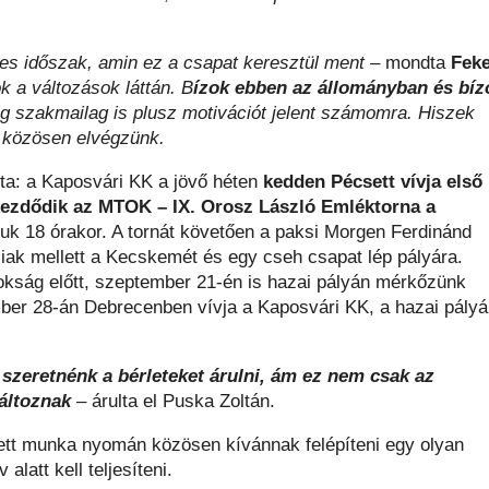
es időszak, amin ez a csapat keresztül ment –
mondta
Feke
 a változások láttán. B
ízok ebben az állományban és bíz
g szakmailag is plusz motivációt jelent számomra. Hiszek
t közösen elvégzünk.
ta: a Kaposvári KK a jövő héten
kedden Pécsett vívja első
kezdődik az MTOK – IX. Orosz László Emléktorna a
uk 18 órakor. A tornát követően a paksi Morgen Ferdinánd
ak mellett a Kecskemét és egy cseh csapat lép pályára.
okság előtt, szeptember 21-én is hazai pályán mérkőzünk
ber 28-án Debrecenben vívja a Kaposvári KK, a hazai pály
szeretnénk a bérleteket árulni, ám ez nem csak az
változnak
– árulta el Puska Zoltán.
ett munka nyomán közösen kívánnak felépíteni egy olyan
latt kell teljesíteni.