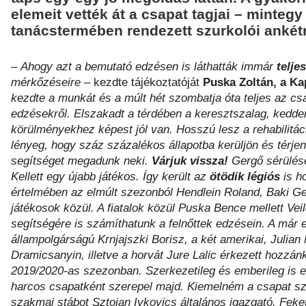
elemeit vették át a csapat tagjai – minteg
tanácstermében rendezett szurkolói ankétr
–
Ahogy azt a bemutató edzésen is láthatták immár
telje
mérkőzéseire
– kezdte tájékoztatóját
Puska Zoltán, a K
kezdte a munkát és a múlt hét szombatja óta teljes az c
edzésekről. Elszakadt a térdében a keresztszalag, kedden
körülményekhez képest jól van. Hosszú lesz a rehabilitáci
lényeg, hogy száz százalékos állapotba kerüljön és térje
segítséget megadunk neki.
Várjuk vissza!
Gergő sérülés
Kellett egy újabb játékos. Így került az
ötödik légiós
is h
értelmében az elmúlt szezonból Hendlein Roland, Baki G
játékosok közül. A fiatalok közül Puska Bence mellett Ve
segítségére is számíthatunk a felnőttek edzésein. A már 
állampolgárságú Krnjajszki Borisz, a két amerikai, Julian
Dramicsanyin, illetve a horvát Jure Lalic érkezett hozzán
2019/2020-as szezonban. Szerkezetileg és emberileg is e
harcos csapatként szerepel majd. Kiemelném a csapat szó
szakmai stábot Sztojan Ivkovics általános igazgató, Fek