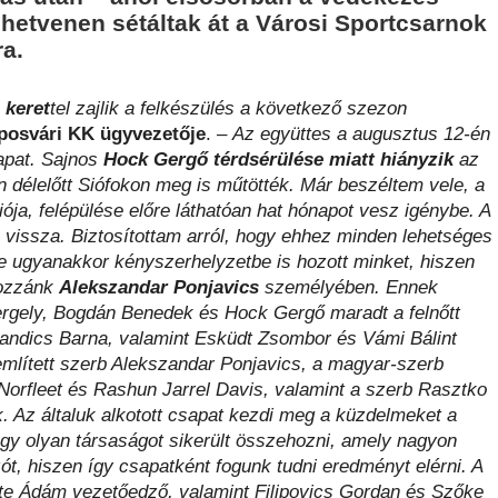
y hetvenen sétáltak át a Városi Sportcsarnok
a.
s keret
tel zajlik a felkészülés a következő szezon
aposvári KK ügyvezetője
. –
Az együttes a augusztus 12-én
sapat. Sajnos
Hock Gergő térdsérülése miatt hiányzik
az
 délelőtt Siófokon meg is műtötték. Már beszéltem vele, a
ója, felépülése előre láthatóan hat hónapot vesz igénybe. A
n vissza. Biztosítottam arról, hogy ehhez minden lehetséges
e ugyanakkor kényszerhelyzetbe is hozott minket, hiszen
ozzánk
Alekszandar Ponjavics
személyében. Ennek
ergely, Bogdán Benedek és Hock Gergő maradt a felnőtt
ilandics Barna, valamint Esküdt Zsombor és Vámi Bálint
említett szerb Alekszandar Ponjavics, a magyar-szerb
 Norfleet és Rashun Jarrel Davis, valamint a szerb Rasztko
k. Az általuk alkotott csapat kezdi meg a küzdelmeket a
gy olyan társaságot sikerült összehozni, amely nagyon
t, hiszen így csapatként fogunk tudni eredményt elérni. A
ete Ádám vezetőedző, valamint Filipovics Gordan és Szőke