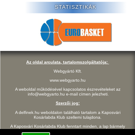
STATISZTIKÁK
Az oldal arculata, tartalomszolgáltatója:
Webgyártó Kft.
www.webgyarto.hu
A weboldal működésével kapcsolatos észrevételeket az
info@webgyarto.hu e-mail címen jelezheti.
Szerzői jog:
A delfinek.hu weboldalon található tartalom a Kaposvári
Kosárlabda Klub szellemi tulajdona.
A Kaposvári Kosárlabda Klub fenntart minden, a lap bármely
részének bármilyen módszerrel, technikával történő másolásával