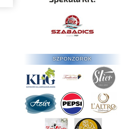
SZPONZOROK