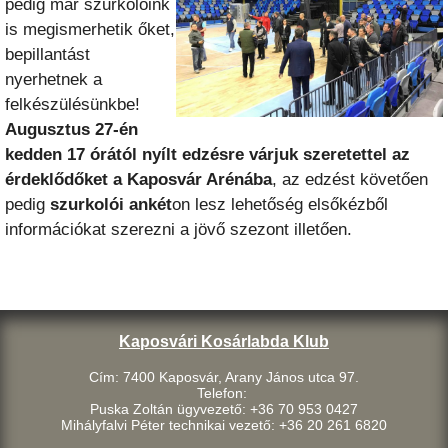
pedig már szurkolóink
is megismerhetik őket,
bepillantást
nyerhetnek a
felkészülésünkbe!
Augusztus 27-én
kedden 17 órától nyílt edzésre várjuk szeretettel az
érdeklődőket a Kaposvár Arénába
, az edzést követően
pedig
szurkolói ankét
on lesz lehetőség elsőkézből
információkat szerezni a jövő szezont illetően.
Kaposvári Kosárlabda Klub
Cím: 7400 Kaposvár, Arany János utca 97.
Telefon:
Puska Zoltán ügyvezető: +36 70 953 0427
Mihályfalvi Péter technikai vezető: +36 20 261 6820