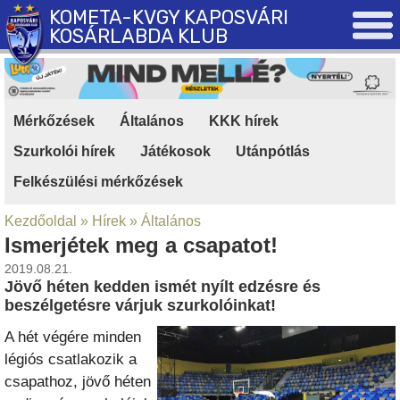
KOMETA-KVGY KAPOSVÁRI
KOSÁRLABDA KLUB
Mérkőzések
|
Általános
|
KKK hírek
|
Szurkolói hírek
|
Játékosok
|
Utánpótlás
|
Felkészülési mérkőzések
Kezdőoldal
»
Hírek
»
Általános
Ismerjétek meg a csapatot!
2019.08.21.
Jövő héten kedden ismét nyílt edzésre és
beszélgetésre várjuk szurkolóinkat!
A hét végére minden
légiós csatlakozik a
csapathoz, jövő héten