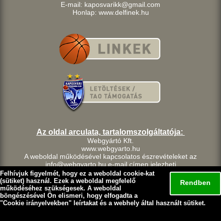
E-mail: kaposvarikk@gmail.com
Honlap: www.delfinek.hu
Az oldal arculata, tartalomszolgáltatója:
Webgyártó Kft.
www.webgyarto.hu
A weboldal működésével kapcsolatos észrevételeket az
info@webgyarto.hu e-mail címen jelezheti.
Szerzői jog:
Felhívjuk figyelmét, hogy ez a weboldal cookie-kat
A delfinek.hu weboldalon található tartalom a Kaposvári Kosárlabda
(sütiket) használ. Ezek a weboldal megfelelő
Rendben
Klub szellemi tulajdona.
működéséhez szükségesek. A weboldal
böngészésével Ön elismeri, hogy elfogadta a
A Kaposvári Kosárlabda Klub fenntart minden, a lap bármely
"
Cookie irányelvekben
" leírtakat és a webhely által használt sütiket.
részének bármilyen módszerrel, technikával történő másolásával
és terjesztésével kapcsolatos jogot.