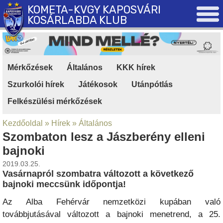
KOMETA-KVGY KAPOSVÁRI
KOSÁRLABDA KLUB
Mérkőzések
|
Általános
|
KKK hírek
|
Szurkolói hírek
|
Játékosok
|
Utánpótlás
|
Felkészülési mérkőzések
Kezdőoldal
»
Hírek
»
Általános
Szombaton lesz a Jászberény elleni
bajnoki
2019.03.25.
Vasárnapról szombatra változott a következő
bajnoki meccsünk időpontja!
Az Alba Fehérvár nemzetközi kupában való
továbbjutásával változott a bajnoki menetrend, a 25.