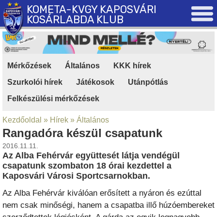
KOMETA-KVGY KAPOSVÁRI
KOSÁRLABDA KLUB
Mérkőzések
|
Általános
|
KKK hírek
|
Szurkolói hírek
|
Játékosok
|
Utánpótlás
|
Felkészülési mérkőzések
Kezdőoldal
»
Hírek
»
Általános
Rangadóra készül csapatunk
2016.11.11.
Az Alba Fehérvár együttesét látja vendégül
csapatunk szombaton 18 órai kezdettel a
Kaposvári Városi Sportcsarnokban.
Az Alba Fehérvár kiválóan erősített a nyáron és ezúttal
nem csak minőségi, hanem a csapatba illő húzóembereket
szerződtettek légiósként. A gárda az egyik legnagyobb