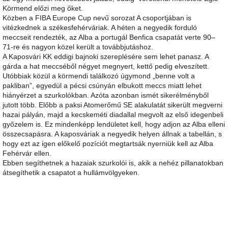
Körmend előzi meg őket.
Közben a FIBA Europe Cup nevű sorozat A csoportjában is
vitézkednek a székesfehérváriak. A héten a negyedik forduló
meccseit rendezték, az Alba a portugál Benfica csapatát verte 90–
71-re és nagyon közel került a továbbjutáshoz.
A Kaposvári KK eddigi bajnoki szereplésére sem lehet panasz. A
gárda a hat meccséből négyet megnyert, kettő pedig elveszített.
Utóbbiak közül a körmendi találkozó úgymond „benne volt a
pakliban”, egyedül a pécsi csúnyán elbukott meccs miatt lehet
hiányérzet a szurkolókban. Azóta azonban ismét sikerélményből
jutott több. Előbb a paksi Atomerőmű SE alakulatát sikerült megverni
hazai pályán, majd a kecskeméti diadallal megvolt az első idegenbeli
győzelem is. Ez mindenképp lendületet kell, hogy adjon az Alba elleni
összecsapásra. A kaposváriak a negyedik helyen állnak a tabellán, s
hogy ezt az igen előkelő pozíciót megtartsák nyerniük kell az Alba
Fehérvár ellen.
Ebben segíthetnek a hazaiak szurkolói is, akik a nehéz pillanatokban
átsegíthetik a csapatot a hullámvölgyeken.