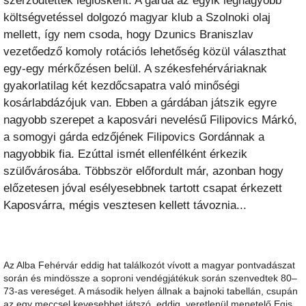
költségvetéssel dolgozó magyar klub a Szolnoki olaj
mellett, így nem csoda, hogy Dzunics Braniszlav
vezetőedző komoly rotációs lehetőség közül választhat
egy-egy mérkőzésen belül. A székesfehérváriaknak
gyakorlatilag két kezdőcsapatra való minőségi
kosárlabdázójuk van. Ebben a gárdában játszik egyre
nagyobb szerepet a kaposvári nevelésű Filipovics Márkó,
a somogyi gárda edzőjének Filipovics Gordánnak a
nagyobbik fia. Ezúttal ismét ellenfélként érkezik
szülővárosába. Többször előfordult már, azonban hogy
előzetesen jóval esélyesebbnek tartott csapat érkezett
Kaposvárra, mégis vesztesen kellett távoznia...
Az Alba Fehérvár eddig hat találkozót vívott a magyar pontvadászat
során és mindössze a soproni vendégjátékuk során szenvedtek 80–
73-as vereséget. A második helyen állnak a bajnoki tabellán, csupán
az egy meccsel kevesebbet játszó, eddig veretlenül menetelő Egis