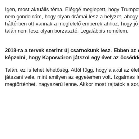
Igen, most aktuális téma. Eléggé meglepett, hogy Trumpo
nem gondolnám, hogy olyan drámai lesz a helyzet, ahogy
háttérben ott vannak a megfelelő emberek ahhoz, hogy jó
talán nem lesz olyan borzasztó. Legalábbis remélem.
2018-ra a tervek szerint új csarnokunk lesz. Ebben az 
képzelni, hogy Kaposváron játszol egy évet az öcsédde
Talán, ez is lehet lehetőség. Attól függ, hogy alakul az é
játszani vele, mint amilyen az egyetemen volt. Izgalmas l
megtörténhet, nagyszerű lenne. Akkor most rajtatok a sor,