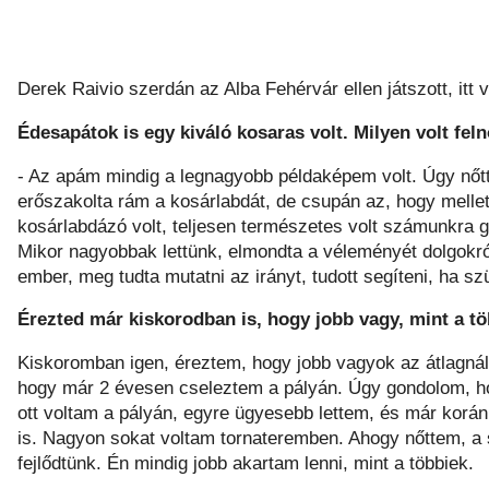
Derek Raivio szerdán az Alba Fehérvár ellen játszott, itt 
Édesapátok is egy kiváló kosaras volt. Milyen volt feln
- Az apám mindig a legnagyobb példaképem volt. Úgy nőt
erőszakolta rám a kosárlabdát, de csupán az, hogy mellet
kosárlabdázó volt, teljesen természetes volt számunkra 
Mikor nagyobbak lettünk, elmondta a véleményét dolgokról,
ember, meg tudta mutatni az irányt, tudott segíteni, ha sz
Érezted már kiskorodban is, hogy jobb vagy, mint a t
Kiskoromban igen, éreztem, hogy jobb vagyok az átlagná
hogy már 2 évesen cseleztem a pályán. Úgy gondolom, h
ott voltam a pályán, egyre ügyesebb lettem, és már korá
is. Nagyon sokat voltam tornateremben. Ahogy nőttem, a 
fejlődtünk. Én mindig jobb akartam lenni, mint a többiek.