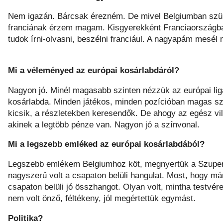
Nem igazán. Bárcsak érezném. De mivel Belgiumban szül
franciának érzem magam. Kisgyerekként Franciaországban 
tudok írni-olvasni, beszélni franciául. A nagyapám mesél 
Mi a véleményed az európai kosárlabdáról?
Nagyon jó. Minél magasabb szinten nézzük az európai li
kosárlabda. Minden játékos, minden pozícióban magas szi
kicsik, a részletekben keresendők. De ahogy az egész vilá
akinek a legtöbb pénze van. Nagyon jó a színvonal.
Mi a legszebb emléked az európai kosárlabdából?
Legszebb emlékem Belgiumhoz köt, megnyertük a Szuperk
nagyszerű volt a csapaton belüli hangulat. Most, hogy má
csapaton belüli jó összhangot. Olyan volt, mintha testvér
nem volt önző, féltékeny, jól megértettük egymást.
Politika?