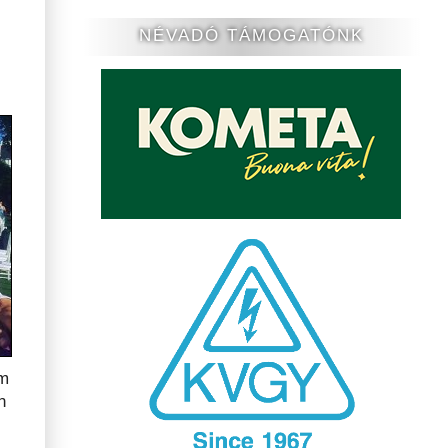
NÉVADÓ TÁMOGATÓNK
im
n