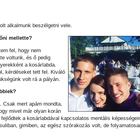
volt alkalmunk beszélgetni vele.
őni mellette?
tem fel, hogy nem
te voltunk, és ő pedig
gyerekként a kosárlabda.
 kérdéseket tett fel. Kiváló
ükségünk volt rá a pályán.
öbbiek?
l. Csak mert apám mondta,
ogy mivel már olyan korán
n fejlődtek a kosárlabdával kapcsolatos mentális képessége
suliban, gimiben, az egész szórakozás volt, de folyamatosa