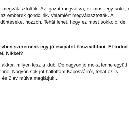
t megválasztották. Az igazat megvallva, ez most egy sokk, 
 az emberek gondolják. Valamiért megválasztották. A
 döntéseket hozzon. Tehát lehet, hogy ez most sokkoló, de
évben szeretnénk egy jó csapatot összeállítani. El tudod
l, Nikkel?
let akkor, milyen lesz a klub. De nagyon jó móka lenne együtt
enne. Nagyon sok jót hallottam Kaposvárról, tehát ez is
 és 2 év múlva meglátjuk...