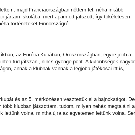
ettem, majd Franciaországban nőttem fel, néha inkább
jártam iskolába, mert apám ott játszott, így tökéletesen
néha történeteket Finnországról.
gákban, az Európa Kupában, Oroszországban, egyre jobb a
nten tud játszani, nincs gyenge pont. A különbségek nagyo
gon, annak a klubnak vannak a legjobb játékosai itt is,
upát és az 5. mérkőzésen vesztettük el a bajnokságot. De
r több klubban játszottam, tudom, milyen nehéz megtalálni a
ek lettünk volna, mintha újra az egyetemen lettünk volna. Se