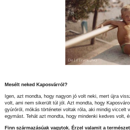
Mesélt neked Kaposvárról?
Igen, azt mondta, hogy nagyon jó volt neki, mert újra vi
volt, ami nem sikerült túl jól. Azt mondta, hogy Kaposv
gyúróról, mókás történetei voltak róla, aki mindig viccelt
egymást. Tehát azt mondta, hogy mindenki kedves volt, és
Finn származásúak vagytok. Érzel valamit a természe