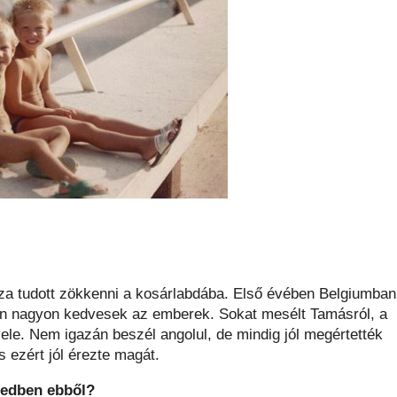
ssza tudott zökkenni a kosárlabdába. Első évében Belgiumban
áron nagyon kedvesek az emberek. Sokat mesélt Tamásról, a
 vele. Nem igazán beszél angolul, de mindig jól megértették
 ezért jól érezte magát.
tedben ebből?