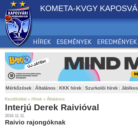
KOMETA-KVGY KAPOSVÁ
HÍREK
ESEMÉNYEK
EREDMÉNYEK
Mérkőzések
|
Általános
|
KKK hírek
|
Szurkolói hírek
|
Játéko
Kezdőoldal
»
Hírek
»
Általános
Interjú Derek Raivióval
2016.11.11.
Raivio rajongóknak