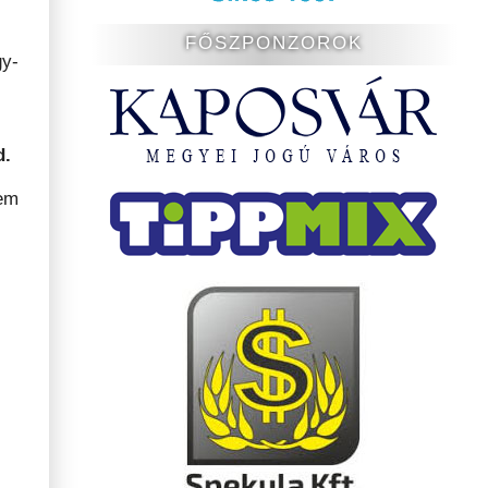
FŐSZPONZOROK
gy-
d.
nem