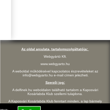
Az oldal arculata, tartalomszolgáltatója:
Webgyártó Kft.
www.webgyarto.hu
A weboldal működésével kapcsolatos észrevételeket az
info@webgyarto.hu e-mail címen jelezheti.
Szerzői jog:
A delfinek.hu weboldalon található tartalom a Kaposvári
Kosárlabda Klub szellemi tulajdona.
A Kaposvári Kosárlabda Klub fenntart minden, a lap bármely
részének bármilyen módszerrel, technikával történő másolásával
és terjesztésével kapcsolatos jogot.