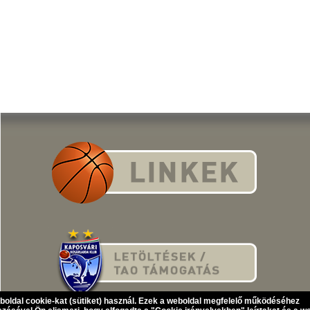
eboldal cookie-kat (sütiket) használ. Ezek a weboldal megfelelő működéséhez