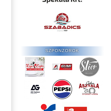
SZPONZOROK