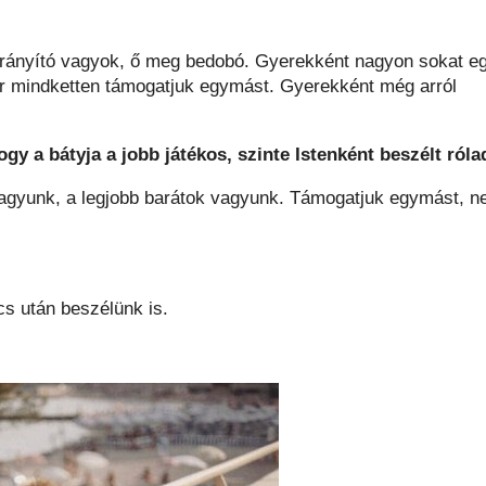
irányító vagyok, ő meg bedobó. Gyerekként nagyon sokat e
r mindketten támogatjuk egymást. Gyerekként még arról
gy a bátyja a jobb játékos, szinte Istenként beszélt róla
vagyunk, a legjobb barátok vagyunk. Támogatjuk egymást, 
cs után beszélünk is.