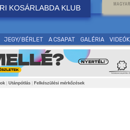
MAGYAR
RI KOSÁRLABDA KLUB
JEGY/BÉRLET
A CSAPAT
GALÉRIA
VIDEÓK
sok
|
Utánpótlás
|
Felkészülési mérkőzések