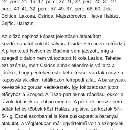
12. perc: 21–16, 17. perc: 27–21, 22. perc: 40–31, 27.
perc: 49–41, 32. perc: 57–49, 37. perc: 68–60. Jók:
Boltics, Lakosa, Csirics, Majsztorovics, illetve Halász,
Sejfic, Harazin.
Az előző napihoz képest jelentősen átalakított
kezdőcsapatot küldött pályára Csirke Ferenc vezetőedző.
A pihentetett Nelson és Budimir sem játszott, míg a
szegedi oldalon nem változtatott Nikola Lazics. Tehette
ezt azért is, mert Csirics annak ellenére is vállalta a
játékot, hogy pénteken este két öltéssel varrták össze a
kaposváriak elleni találkozón felrepedt állát. A baranyaiak
kevésbé szigorúan védekeztek, így fokozatosan jutott
előnyhöz a Szeged. A Tisza-partiaknak ráadásul ekkor a
távoli dobások is jobban mentek. A pécsiek persze nem
adták fel és többek közt Halász tripláival zárkóztak 57–
54-ig. Ezzel azonban el is lőtte puskaporát a baranyai
alakulat, a végjátékban már egyértelmű volt a szegediek