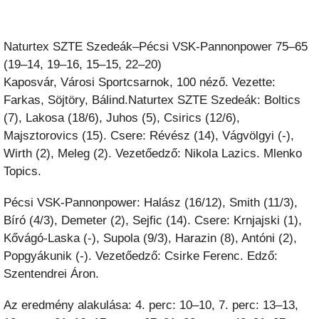
Naturtex SZTE Szedeák–Pécsi VSK-Pannonpower 75–65
(19–14, 19–16, 15–15, 22–20)
Kaposvár, Városi Sportcsarnok, 100 néző. Vezette:
Farkas, Söjtöry, Bálind.Naturtex SZTE Szedeák: Boltics
(7), Lakosa (18/6), Juhos (5), Csirics (12/6),
Majsztorovics (15). Csere: Révész (14), Vágvölgyi (-),
Wirth (2), Meleg (2). Vezetőedző: Nikola Lazics. Mlenko
Topics.
Pécsi VSK-Pannonpower: Halász (16/12), Smith (11/3),
Bíró (4/3), Demeter (2), Sejfic (14). Csere: Krnjajski (1),
Kővágó-Laska (-), Supola (9/3), Harazin (8), Antóni (2),
Popgyákunik (-). Vezetőedző: Csirke Ferenc. Edző:
Szentendrei Áron.
Az eredmény alakulása: 4. perc: 10–10, 7. perc: 13–13,