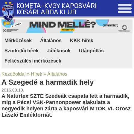
KOMETA-KVGY KAPOSVÁRI
KOSÁRLABDA KLUB
Mérkőzések
|
Általános
|
KKK hírek
|
Szurkolói hírek
|
Játékosok
|
Utánpótlás
|
Felkészülési mérkőzések
Kezdőoldal
»
Hírek
»
Általános
A Szegedé a harmadik hely
2016.09.10.
A Naturtex SZTE Szedeák csapata lett a harmadik,
míg a Pécsi VSK-Pannonpower alakulata a
negyedik helyen zárta a kaposvári MTOK VI. Orosz
László Emléktornát.