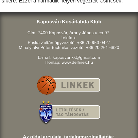
sikere. Ezzel a harmadik helyen végeztek Csiricsék.
Kaposvári Kosárlabda Klub
Cím: 7400 Kaposvár, Arany János utca 97.
Telefon:
Puska Zoltán ügyvezető: +36 70 953 0427
Mihályfalvi Péter technikai vezető: +36 20 261 6820
E-mail: kaposvarikk@gmail.com
Honlap: www.delfinek.hu
Az oldal arculata, tartalomszolgáltatója: