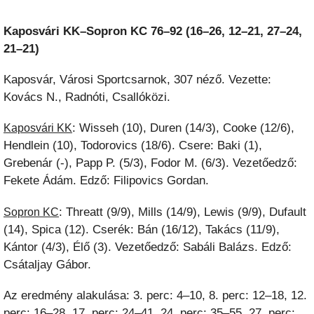
Kaposvári KK–Sopron KC 76–92 (16–26, 12–21, 27–24,
21–21)
Kaposvár, Városi Sportcsarnok, 307 néző. Vezette:
Kovács N., Radnóti, Csallóközi.
: Wisseh (10), Duren (14/3), Cooke (12/6),
Kaposvári KK
Hendlein (10), Todorovics (18/6). Csere: Baki (1),
Grebenár (-), Papp P. (5/3), Fodor M. (6/3). Vezetőedző:
Fekete Ádám. Edző: Filipovics Gordan.
: Threatt (9/9), Mills (14/9), Lewis (9/9), Dufault
Sopron KC
(14), Spica (12). Cserék: Bán (16/12), Takács (11/9),
Kántor (4/3), Élő (3). Vezetőedző: Sabáli Balázs. Edző:
Csátaljay Gábor.
Az eredmény alakulása: 3. perc: 4–10, 8. perc: 12–18, 12.
perc: 16–28, 17. perc: 24–41, 24. perc: 35–55, 27. perc: