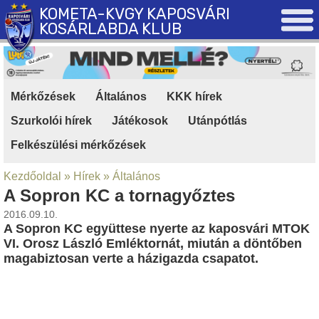
KOMETA-KVGY KAPOSVÁRI
KOSÁRLABDA KLUB
Mérkőzések
|
Általános
|
KKK hírek
|
Szurkolói hírek
|
Játékosok
|
Utánpótlás
|
Felkészülési mérkőzések
Kezdőoldal
»
Hírek
»
Általános
A Sopron KC a tornagyőztes
2016.09.10.
A Sopron KC együttese nyerte az kaposvári MTOK
VI. Orosz László Emléktornát, miután a döntőben
magabiztosan verte a házigazda csapatot.