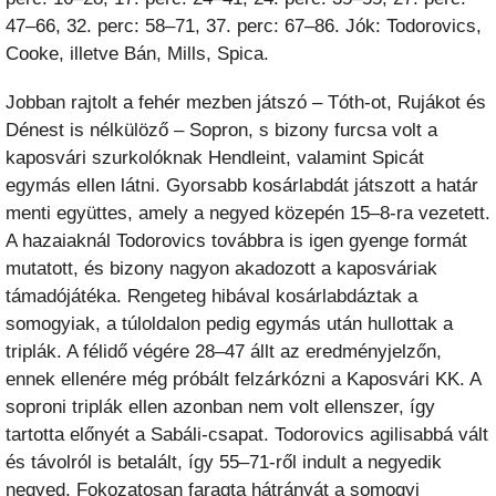
47–66, 32. perc: 58–71, 37. perc: 67–86. Jók: Todorovics,
Cooke, illetve Bán, Mills, Spica.
Jobban rajtolt a fehér mezben játszó – Tóth-ot, Rujákot és
Dénest is nélkülöző – Sopron, s bizony furcsa volt a
kaposvári szurkolóknak Hendleint, valamint Spicát
egymás ellen látni. Gyorsabb kosárlabdát játszott a határ
menti együttes, amely a negyed közepén 15–8-ra vezetett.
A hazaiaknál Todorovics továbbra is igen gyenge formát
mutatott, és bizony nagyon akadozott a kaposváriak
támadójátéka. Rengeteg hibával kosárlabdáztak a
somogyiak, a túloldalon pedig egymás után hullottak a
triplák. A félidő végére 28–47 állt az eredményjelzőn,
ennek ellenére még próbált felzárkózni a Kaposvári KK. A
soproni triplák ellen azonban nem volt ellenszer, így
tartotta előnyét a Sabáli-csapat. Todorovics agilisabbá vált
és távolról is betalált, így 55–71-ről indult a negyedik
negyed. Fokozatosan faragta hátrányát a somogyi