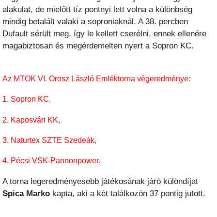
alakulat, de mielőtt tíz pontnyi lett volna a különbség
mindig betalált valaki a soproniaknál. A 38. percben
Dufault sérült meg, így le kellett cserélni, ennek ellenére
magabiztosan és megérdemelten nyert a Sopron KC.
Az MTOK VI. Orosz László Emléktorna végeredménye:
1. Sopron KC,
2. Kaposvári KK,
3. Naturtex SZTE Szedeák,
4. Pécsi VSK-Pannonpower.
A torna legeredményesebb játékosának járó különdíjat
Spica Marko
kapta, aki a két találkozón 37 pontig jutott.