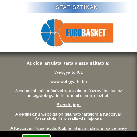
STATISZTIKÁK
Az oldal arculata, tartalomszolgáltatója:
Webgyártó Kft.
www.webgyarto.hu
A weboldal működésével kapcsolatos észrevételeket az
info@webgyarto.hu e-mail címen jelezheti.
Szerzői jog:
A delfinek.hu weboldalon található tartalom a Kaposvári
Kosárlabda Klub szellemi tulajdona.
A Kaposvári Kosárlabda Klub fenntart minden, a lap bármely
részének bármilyen módszerrel, technikával történő másolásával