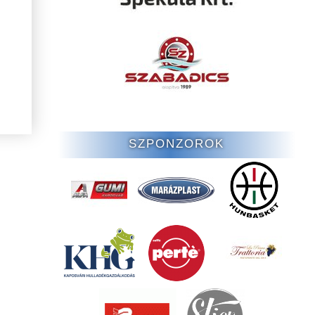
SZPONZOROK