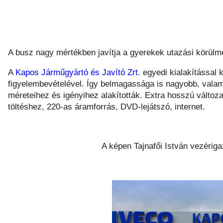
A busz nagy mértékben javítja a gyerekek utazási körülm
A
Kapos Járműgyártó és Javító Zrt
. egyedi kialakítással
figyelembevételével. Így belmagassága is nagyobb, valami
méreteihez és igényihez alakították. Extra hosszú válto
töltéshez, 220-as áramforrás, DVD-lejátszó, internet.
A képen Tajnafői István vezérig