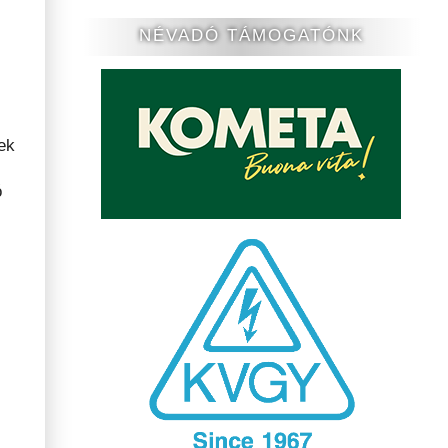
NÉVADÓ TÁMOGATÓNK
ek
ó