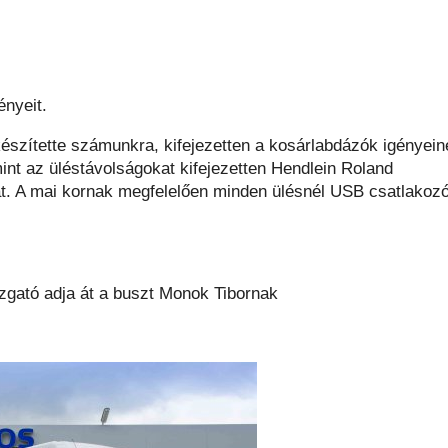
ényeit.
 készítette számunkra, kifejezetten a kosárlabdázók igényein
nt az üléstávolságokat kifejezetten Hendlein Roland
zat. A mai kornak megfelelően minden ülésnél USB csatlakoz
azgató adja át a buszt Monok Tibornak