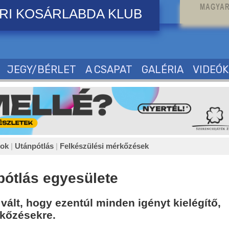
MAGYAR
RI KOSÁRLABDA KLUB
JEGY/BÉRLET
A CSAPAT
GALÉRIA
VIDEÓK
sok
|
Utánpótlás
|
Felkészülési mérkőzések
pótlás egyesülete
ált, hogy ezentúl minden igényt kielégítő,
rkőzésekre.