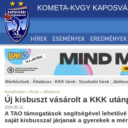
KOMETA-KVGY KAPOSVÁ
HÍREK
ESEMÉNYEK
EREDMÉNYEK
Mérkőzések
|
Általános
|
KKK hírek
|
Szurkolói hírek
|
Játéko
Kezdőoldal
»
Hírek
»
Általános
Új kisbuszt vásárolt a KKK után
2016.05.12.
A TAO támogatások segítségével lehetővé v
saját kisbusszal járjanak a gyerekek a mé