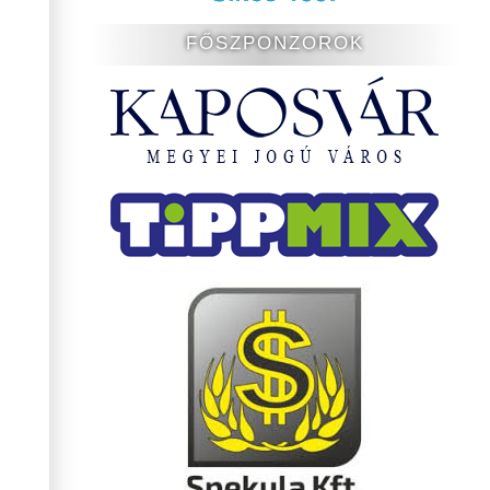
FŐSZPONZOROK