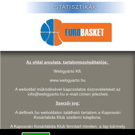
STATISZTIKÁK
Az oldal arculata, tartalomszolgáltatója:
Webgyártó Kft.
www.webgyarto.hu
A weboldal működésével kapcsolatos észrevételeket az
info@webgyarto.hu e-mail címen jelezheti.
Szerzői jog:
A delfinek.hu weboldalon található tartalom a Kaposvári
Kosárlabda Klub szellemi tulajdona.
A Kaposvári Kosárlabda Klub fenntart minden, a lap bármely
részének bármilyen módszerrel, technikával történő másolásával