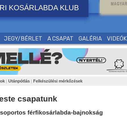
MAGYAR
RI KOSÁRLABDA KLUB
JEGY/BÉRLET
A CSAPAT
GALÉRIA
VIDEÓK
sok
|
Utánpótlás
|
Felkészülési mérkőzések
 este csapatunk
 csoportos férfikosárlabda-bajnokság