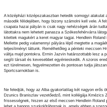
A középházi középszakaszban hetedik somogyi alakulat a 
második félidejében, hogy bizony számolni kell vele. A fe
csapata hazai pályán is csak nagy nehézségek árán tudta
látottakra nem lehetett panasza a Székesfehérvárra láto
kitettek magukért a keret magyar tagjai. Hendlein Roland ig
Mellette pedig valamennyi pályára lépő megtette a magáét
teljesítményt láttunk. Remélhetőleg a pénteki meccsen Hrv
váltja majd pontokra. Ermin Jazvin határozottabb lesz a p
segíti társait és kevesebbet egyénieskedik. A szoros er
ezt türelmesen, fegyelmezetten és pontosan tudja játszan
Sportcsarnokban is.
Ne feledjük, hogy az Alba gyakorlatilag két nagyon erős ötös
Dzunics Braniszlav vezetőedző, mint kollégája Kmézics Z
frissességnek, hiszen az első meccsen Hendlein Roland p
lehet a hangos szurkolótábornak is, amely ebben a szezo