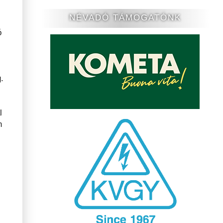
NÉVADÓ TÁMOGATÓNK
ó
.
l
n