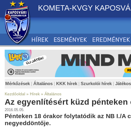
KOMETA-KVGY KAPOSVÁ
HÍREK
ESEMÉNYEK
EREDMÉNYEK
Mérkőzések
|
Általános
|
KKK hírek
|
Szurkolói hírek
|
Játéko
Kezdőoldal
»
Hírek
»
Általános
Az egyenlítésért küzd pénteken
2016.05.05.
Pénteken 18 órakor folytatódik az NB I./A
negyeddöntője.