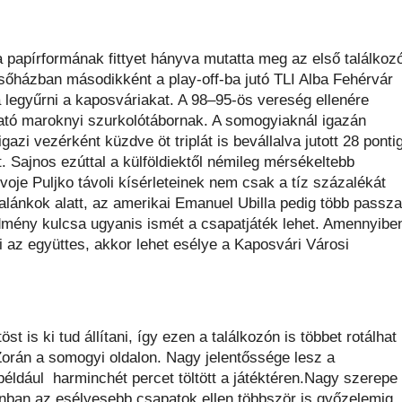
papírformának fittyet hányva mutatta meg az első találkoz
lsőházban másodikként a play-off-ba jutó TLI Alba Fehérvár
 legyűrni a kaposváriakat. A 98–95-ös vereség ellenére
gató maroknyi szurkolótábornak. A somogyiaknál igazán
azi vezérként küzdve öt triplát is bevállalva jutott 28 pontig
. Sajnos ezúttal a külföldiektől némileg mérsékeltebb
oje Puljko távoli kísérleteinek nem csak a tíz százalékát
alánkok alatt, az amerikai Emanuel Ubilla pedig több passza
edmény kulcsa ugyanis ismét a csapatjáték lehet. Amennyibe
i az együttes, akkor lehet esélye a Kaposvári Városi
t is ki tud állítani, így ezen a találkozón is többet rotálhat
orán a somogyi oldalon. Nagy jelentőssége lesz a
éldául harminchét percet töltött a játéktéren.Nagy szerepe
nban az esélyesebb csapatok ellen többször is győzelemig