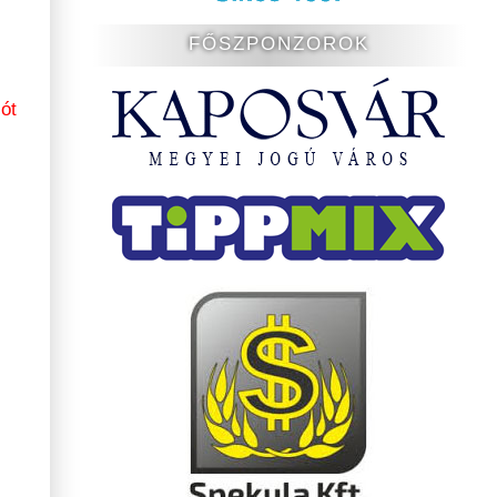
FŐSZPONZOROK
ót