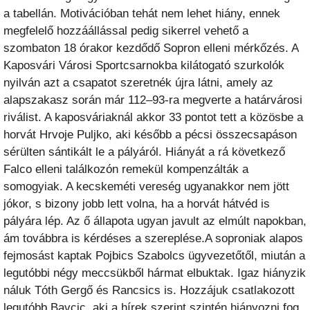
a tabellán. Motivációban tehát nem lehet hiány, ennek
megfelelő hozzáállással pedig sikerrel vehető a
szombaton 18 órakor kezdődő Sopron elleni mérkőzés. A
Kaposvári Városi Sportcsarnokba kilátogató szurkolók
nyilván azt a csapatot szeretnék újra látni, amely az
alapszakasz során már 112–93-ra megverte a határvárosi
riválist. A kaposváriaknál akkor 33 pontot tett a közösbe a
horvát Hrvoje Puljko, aki később a pécsi összecsapáson
sérülten sántikált le a pályáról. Hiányát a rá következő
Falco elleni találkozón remekül kompenzálták a
somogyiak. A kecskeméti vereség ugyanakkor nem jött
jókor, s bizony jobb lett volna, ha a horvát hátvéd is
pályára lép. Az ő állapota ugyan javult az elmúlt napokban,
ám továbbra is kérdéses a szereplése.A soproniak alapos
fejmosást kaptak Pojbics Szabolcs ügyvezetőtől, miután a
legutóbbi négy meccsükből hármat elbuktak. Igaz hiányzik
náluk Tóth Gergő és Rancsics is. Hozzájuk csatlakozott
legutóbb Bavcic, aki a hírek szerint szintén hiányozni fog