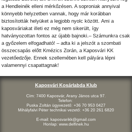
a Hendleinék elleni mérkőzésen. A soproniak annyival
könnyebb helyzetben vannak, hogy már korábban
biztosították helyüket a legjobb nyolc között. Ami a
kaposváriakat illeti ez még nem sikerült, így
hatványozottan fontos az újabb bajnoki.
– Számunkra csak
a győzelem elfogadható! – adta ki a jelszót a szombati
összecsapás előtt Kmézics Zorán, a Kaposvári KK
vezetőedzője. Ennek szellemében kell pályára lépni
valamennyi csapattagnak!
Kaposvári Kosárlabda Klub
Cím: 7400 Kaposvár, Arany János utca 97.
Telefon:
Puska Zoltán ügyvezető: +36 70 953 0427
Mihályfalvi Péter technikai vezető: +36 20 261 6820
E-mail: kaposvarikk@gmail.com
Honlap: www.delfinek.hu