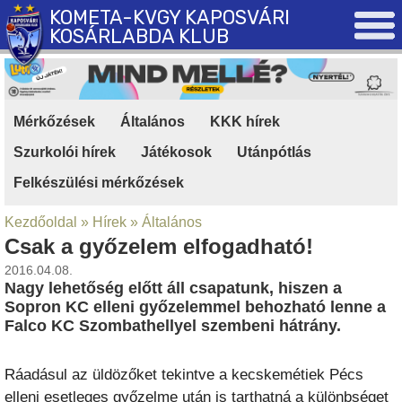
KOMETA-KVGY KAPOSVÁRI
KOSÁRLABDA KLUB
Mérkőzések
|
Általános
|
KKK hírek
|
Szurkolói hírek
|
Játékosok
|
Utánpótlás
|
Felkészülési mérkőzések
Kezdőoldal
»
Hírek
»
Általános
Csak a győzelem elfogadható!
2016.04.08.
Nagy lehetőség előtt áll csapatunk, hiszen a
Sopron KC elleni győzelemmel behozható lenne a
Falco KC Szombathellyel szembeni hátrány.
Ráadásul az üldözőket tekintve a kecskemétiek Pécs
elleni esetleges győzelme után is tarthatná a különbséget