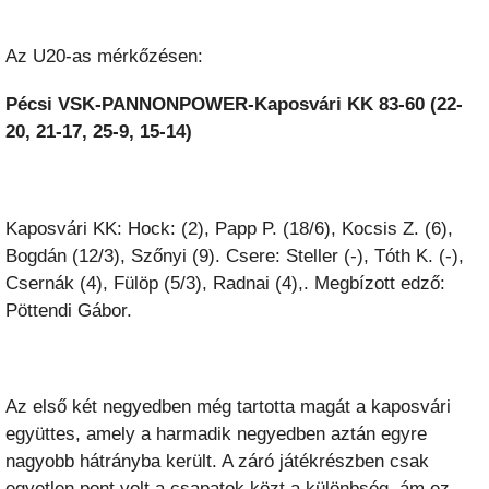
Az U20-as mérkőzésen:
Pécsi VSK-PANNONPOWER-Kaposvári KK 83-60 (22-
20, 21-17, 25-9, 15-14)
Kaposvári KK: Hock: (2), Papp P. (18/6), Kocsis Z. (6),
Bogdán (12/3), Szőnyi (9). Csere: Steller (-), Tóth K. (-),
Csernák (4), Fülöp (5/3), Radnai (4),. Megbízott edző:
Pöttendi Gábor.
Az első két negyedben még tartotta magát a kaposvári
együttes, amely a harmadik negyedben aztán egyre
nagyobb hátrányba került. A záró játékrészben csak
egyetlen pont volt a csapatok közt a különbség, ám ez