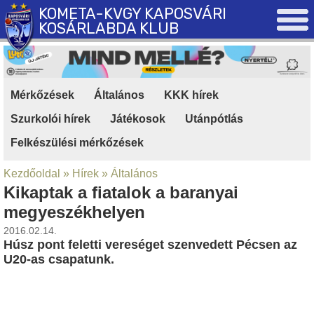
KOMETA-KVGY KAPOSVÁRI
KOSÁRLABDA KLUB
Mérkőzések
|
Általános
|
KKK hírek
|
Szurkolói hírek
|
Játékosok
|
Utánpótlás
|
Felkészülési mérkőzések
Kezdőoldal
»
Hírek
»
Általános
Kikaptak a fiatalok a baranyai
megyeszékhelyen
2016.02.14.
Húsz pont feletti vereséget szenvedett Pécsen az
U20-as csapatunk.