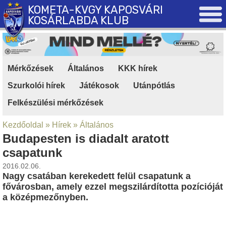
KOMETA-KVGY KAPOSVÁRI
KOSÁRLABDA KLUB
Mérkőzések
|
Általános
|
KKK hírek
|
Szurkolói hírek
|
Játékosok
|
Utánpótlás
|
Felkészülési mérkőzések
Kezdőoldal
»
Hírek
»
Általános
Budapesten is diadalt aratott
csapatunk
2016.02.06.
Nagy csatában kerekedett felül csapatunk a
fővárosban, amely ezzel megszilárdította pozícióját
a középmezőnyben.