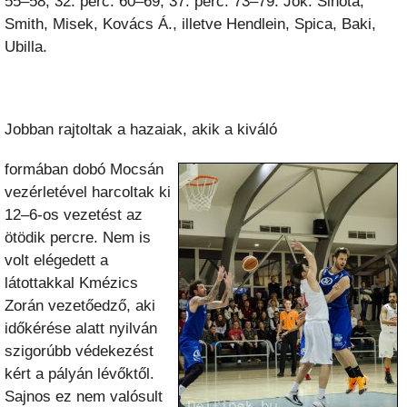
55–58, 32. perc: 60–69, 37. perc: 73–79. Jók: Sihota,
Smith, Misek, Kovács Á., illetve Hendlein, Spica, Baki,
Ubilla.
Jobban rajtoltak a hazaiak, akik a kiváló
formában dobó Mocsán
vezérletével harcoltak ki
12–6-os vezetést az
ötödik percre. Nem is
volt elégedett a
látottakkal Kmézics
Zorán vezetőedző, aki
időkérése alatt nyilván
szigorúbb védekezést
kért a pályán lévőktől.
Sajnos ez nem valósult