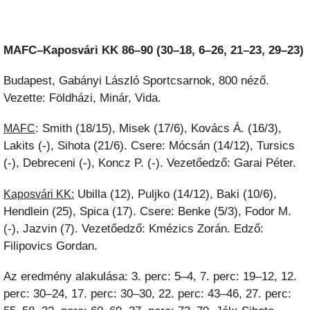
MAFC–Kaposvári KK 86–90 (30–18, 6–26, 21–23, 29–23)
Budapest, Gabányi László Sportcsarnok, 800 néző.
Vezette: Földházi, Minár, Vida.
: Smith (18/15), Misek (17/6), Kovács Á. (16/3),
MAFC
Lakits (-), Sihota (21/6). Csere: Mócsán (14/12), Tursics
(-), Debreceni (-), Koncz P. (-). Vezetőedző: Garai Péter.
Ubilla (12), Puljko (14/12), Baki (10/6),
Kaposvári KK:
Hendlein (25), Spica (17). Csere: Benke (5/3), Fodor M.
(-), Jazvin (7). Vezetőedző: Kmézics Zorán. Edző:
Filipovics Gordan.
Az eredmény alakulása: 3. perc: 5–4, 7. perc: 19–12, 12.
perc: 30–24, 17. perc: 30–30, 22. perc: 43–46, 27. perc: