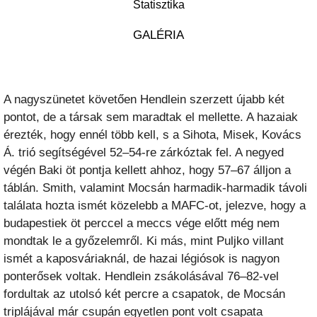
Statisztika
GALÉRIA
A nagyszünetet követően Hendlein szerzett újabb két
pontot, de a társak sem maradtak el mellette. A hazaiak
érezték, hogy ennél több kell, s a Sihota, Misek, Kovács
Á. trió segítségével 52–54-re zárkóztak fel. A negyed
végén Baki öt pontja kellett ahhoz, hogy 57–67 álljon a
táblán. Smith, valamint Mocsán harmadik-harmadik távoli
találata hozta ismét közelebb a MAFC-ot, jelezve, hogy a
budapestiek öt perccel a meccs vége előtt még nem
mondtak le a győzelemről. Ki más, mint Puljko villant
ismét a kaposváriaknál, de hazai légiósok is nagyon
ponterősek voltak. Hendlein zsákolásával 76–82-vel
fordultak az utolsó két percre a csapatok, de Mocsán
triplájával már csupán egyetlen pont volt csapata