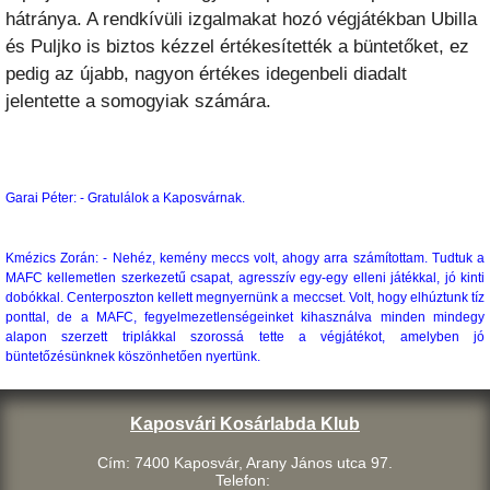
hátránya. A rendkívüli izgalmakat hozó végjátékban Ubilla
és Puljko is biztos kézzel értékesítették a büntetőket, ez
pedig az újabb, nagyon értékes idegenbeli diadalt
jelentette a somogyiak számára.
Garai Péter: - Gratulálok a Kaposvárnak.
Kmézics Zorán: - Nehéz, kemény meccs volt, ahogy arra számítottam. Tudtuk a
MAFC kellemetlen szerkezetű csapat, agresszív egy-egy elleni játékkal, jó kinti
dobókkal. Centerposzton kellett megnyernünk a meccset. Volt, hogy elhúztunk tíz
ponttal, de a MAFC, fegyelmezetlenségeinket kihasználva minden mindegy
alapon szerzett triplákkal szorossá tette a végjátékot, amelyben jó
büntetőzésünknek köszönhetően nyertünk.
Kaposvári Kosárlabda Klub
Cím: 7400 Kaposvár, Arany János utca 97.
Telefon: