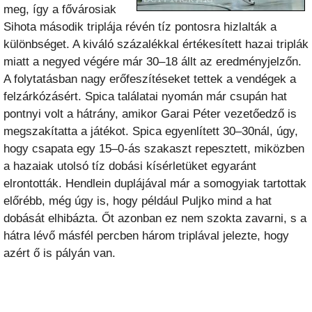
meg, így a fővárosiak
Sihota második triplája révén tíz pontosra hizlalták a
különbséget. A kiváló százalékkal értékesített hazai triplák
miatt a negyed végére már 30–18 állt az eredményjelzőn.
A folytatásban nagy erőfeszítéseket tettek a vendégek a
felzárkózásért. Spica találatai nyomán már csupán hat
pontnyi volt a hátrány, amikor Garai Péter vezetőedző is
megszakítatta a játékot. Spica egyenlített 30–30nál, úgy,
hogy csapata egy 15–0-ás szakaszt repesztett, miközben
a hazaiak utolsó tíz dobási kísérletüket egyaránt
elrontották. Hendlein duplájával már a somogyiak tartottak
előrébb, még úgy is, hogy például Puljko mind a hat
dobását elhibázta. Őt azonban ez nem szokta zavarni, s a
hátra lévő másfél percben három triplával jelezte, hogy
azért ő is pályán van.