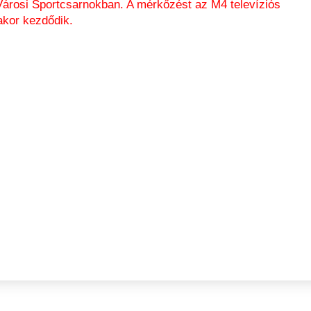
Városi Sportcsarnokban. A mérkőzést az M4 televíziós
akor kezdődik.