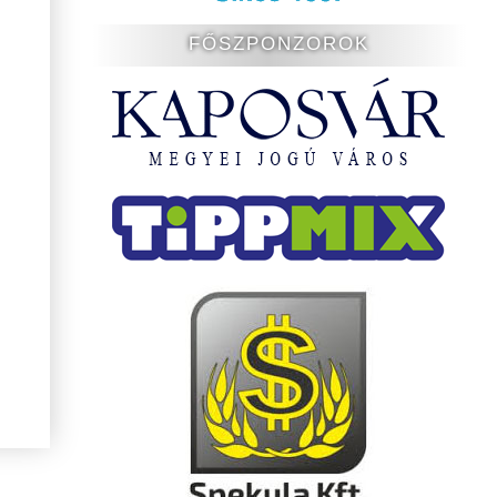
FŐSZPONZOROK