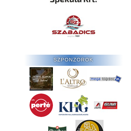
SZPONZOROK