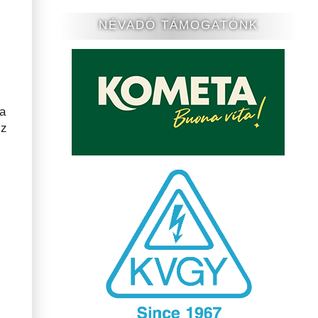
NÉVADÓ TÁMOGATÓNK
 a
sz