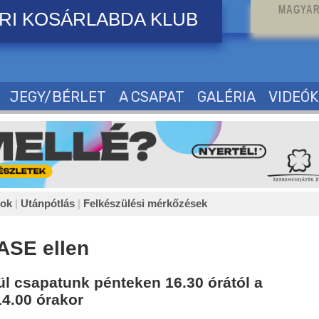
MAGYAR
RI KOSÁRLABDA KLUB
JEGY/BÉRLET
A CSAPAT
GALÉRIA
VIDEÓK
sok
|
Utánpótlás
|
Felkészülési mérkőzések
ASE ellen
l csapatunk pénteken 16.30 órától a
14.00 órakor