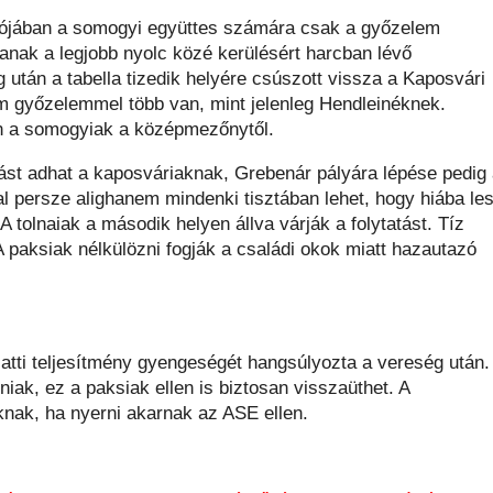
ulójában a somogyi együttes számára csak a győzelem
anak a legjobb nyolc közé kerülésért harcban lévő
után a tabella tizedik helyére csúszott vissza a Kaposvári
m győzelemmel több van, mint jelenleg Hendleinéknek.
an a somogyiak a középmezőnytől.
tást adhat a kaposváriaknak, Grebenár pályára lépése pedig
l persze alighanem mindenki tisztában lehet, hogy hiába le
tolnaiak a második helyen állva várják a folytatást. Tíz
paksiak nélkülözni fogják a családi okok miatt hazautazó
tti teljesítmény gyengeségét hangsúlyozta a vereség után.
iak, ez a paksiak ellen is biztosan visszaüthet. A
knak, ha nyerni akarnak az ASE ellen.