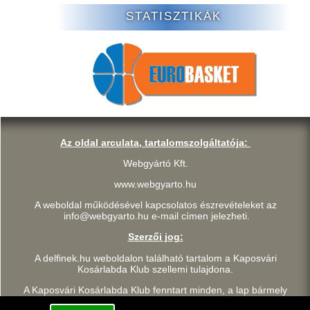
STATISZTIKÁK
Az oldal arculata, tartalomszolgáltatója:
Webgyártó Kft.
www.webgyarto.hu
A weboldal működésével kapcsolatos észrevételeket az
info@webgyarto.hu e-mail címen jelezheti.
Szerzői jog:
A delfinek.hu weboldalon található tartalom a Kaposvári
Kosárlabda Klub szellemi tulajdona.
A Kaposvári Kosárlabda Klub fenntart minden, a lap bármely
részének bármilyen módszerrel, technikával történő másolásával