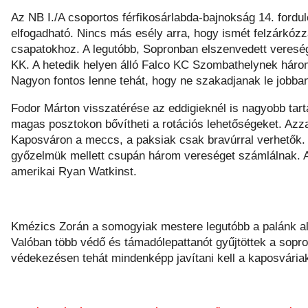
Az NB I./A csoportos férfikosárlabda-bajnokság 14. ford
elfogadható. Nincs más esély arra, hogy ismét felzárkózz
csapatokhoz. A legutóbb, Sopronban elszenvedett vereség 
KK. A hetedik helyen álló Falco KC Szombathelynek háro
Nagyon fontos lenne tehát, hogy ne szakadjanak le jobb
Fodor Márton visszatérése az eddigieknél is nagyobb tar
magas posztokon bővítheti a rotációs lehetőségeket. Azza
Kaposváron a meccs, a paksiak csak bravúrral verhetők. A 
győzelmük mellett csupán három vereséget számlálnak. A 
amerikai Ryan Watkinst.
Kmézics Zorán a somogyiak mestere legutóbb a palánk ala
Valóban több védő és támadólepattanót gyűjtöttek a sopron
védekezésen tehát mindenképp javítani kell a kaposvária