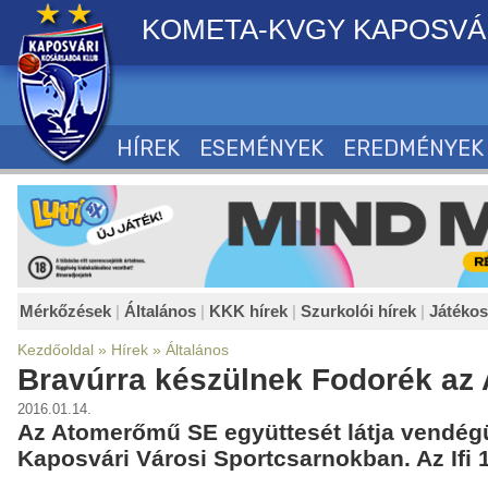
KOMETA-KVGY KAPOSVÁ
HÍREK
ESEMÉNYEK
EREDMÉNYEK
Mérkőzések
|
Általános
|
KKK hírek
|
Szurkolói hírek
|
Játéko
Kezdőoldal
»
Hírek
»
Általános
Bravúrra készülnek Fodorék az 
2016.01.14.
Az Atomerőmű SE együttesét látja vendégü
Kaposvári Városi Sportcsarnokban. Az Ifi 