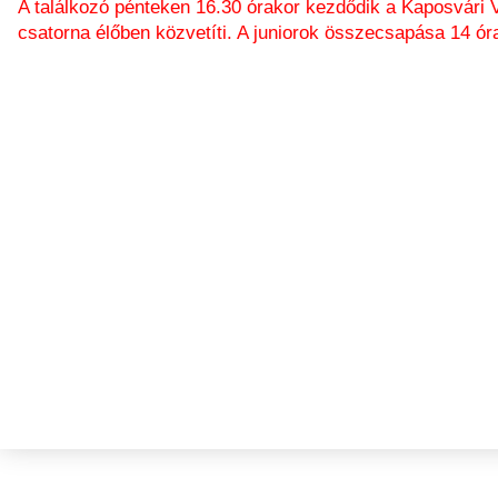
A találkozó pénteken 16.30 órakor kezdődik a Kaposvári 
csatorna élőben közvetíti. A juniorok összecsapása 14 ór