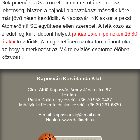
Sok pihenőre a Sopron elleni meccs után sem lesz
lehetőség, hiszen a bajnoki alapszakasz második köre
már jövő héten kezdődik. A Kaposvári KK akkor a paksi
Atomerőmű SE együttese ellen szerepel. A találkozó az
eredetileg kiírt időpont helyett
január 15-én, pénteken 16.30
kezdődik. A meglehetősen szokatlan időpont oka,
órakor
az hogy a mérkőzést az M4 televíziós csatorna élőben
közvetíti.
Kaposvári Kosárlabda Klub
Cím: 7400 Kaposvár, Arany János utca 97.
Telefon:
Puska Zoltán ügyvezető: +36 70 953 0427
Mihályfalvi Péter technikai vezető: +36 20 261 6820
E-mail: kaposvarikk@gmail.com
Honlap: www.delfinek.hu