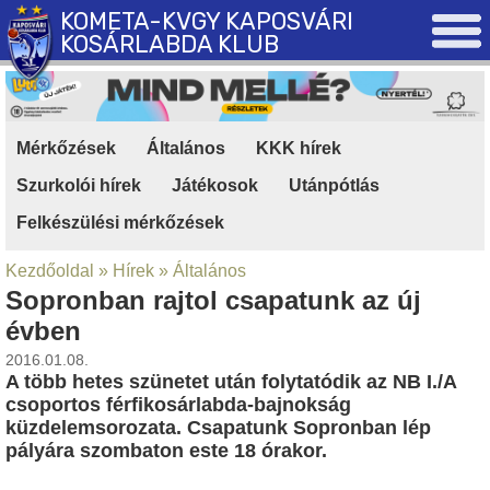
KOMETA-KVGY KAPOSVÁRI
KOSÁRLABDA KLUB
Mérkőzések
|
Általános
|
KKK hírek
|
Szurkolói hírek
|
Játékosok
|
Utánpótlás
|
Felkészülési mérkőzések
Kezdőoldal
»
Hírek
»
Általános
Sopronban rajtol csapatunk az új
évben
2016.01.08.
A több hetes szünetet után folytatódik az NB I./A
csoportos férfikosárlabda-bajnokság
küzdelemsorozata. Csapatunk Sopronban lép
pályára szombaton este 18 órakor.