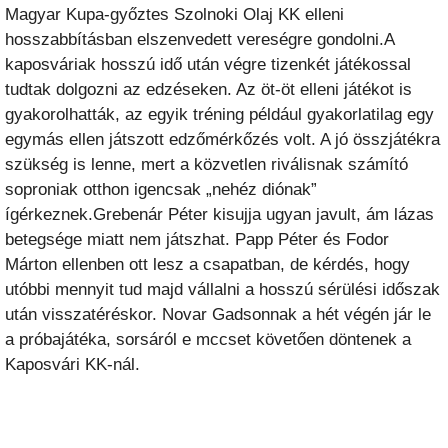
Magyar Kupa-győztes Szolnoki Olaj KK elleni
hosszabbításban elszenvedett vereségre gondolni.A
kaposváriak hosszú idő után végre tizenkét játékossal
tudtak dolgozni az edzéseken. Az öt-öt elleni játékot is
gyakorolhatták, az egyik tréning például gyakorlatilag egy
egymás ellen játszott edzőmérkőzés volt. A jó összjátékra
szükség is lenne, mert a közvetlen riválisnak számító
soproniak otthon igencsak „nehéz diónak”
ígérkeznek.Grebenár Péter kisujja ugyan javult, ám lázas
betegsége miatt nem játszhat. Papp Péter és Fodor
Márton ellenben ott lesz a csapatban, de kérdés, hogy
utóbbi mennyit tud majd vállalni a hosszú sérülési időszak
után visszatéréskor. Novar Gadsonnak a hét végén jár le
a próbajátéka, sorsáról e mccset követően döntenek a
Kaposvári KK-nál.