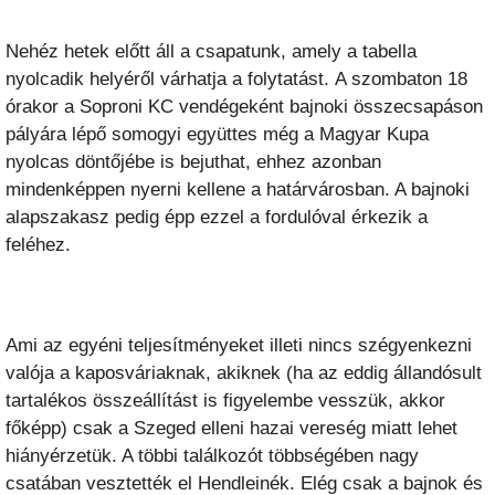
Nehéz hetek előtt áll a csapatunk, amely a tabella
nyolcadik helyéről várhatja a folytatást. A szombaton 18
órakor a Soproni KC vendégeként bajnoki összecsapáson
pályára lépő somogyi együttes még a Magyar Kupa
nyolcas döntőjébe is bejuthat, ehhez azonban
mindenképpen nyerni kellene a határvárosban. A bajnoki
alapszakasz pedig épp ezzel a fordulóval érkezik a
feléhez.
Ami az egyéni teljesítményeket illeti nincs szégyenkezni
valója a kaposváriaknak, akiknek (ha az eddig állandósult
tartalékos összeállítást is figyelembe vesszük, akkor
főképp) csak a Szeged elleni hazai vereség miatt lehet
hiányérzetük. A többi találkozót többségében nagy
csatában vesztették el Hendleinék. Elég csak a bajnok és