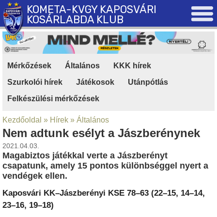
KOMETA-KVGY KAPOSVÁRI
KOSÁRLABDA KLUB
Mérkőzések
|
Általános
|
KKK hírek
|
Szurkolói hírek
|
Játékosok
|
Utánpótlás
|
Felkészülési mérkőzések
Kezdőoldal
»
Hírek
»
Általános
Nem adtunk esélyt a Jászberénynek
2021.04.03.
Magabiztos játékkal verte a Jászberényt
csapatunk, amely 15 pontos különbséggel nyert a
vendégek ellen.
Kaposvári KK–Jászberényi KSE 78–63 (22–15, 14–14,
23–16, 19–18)