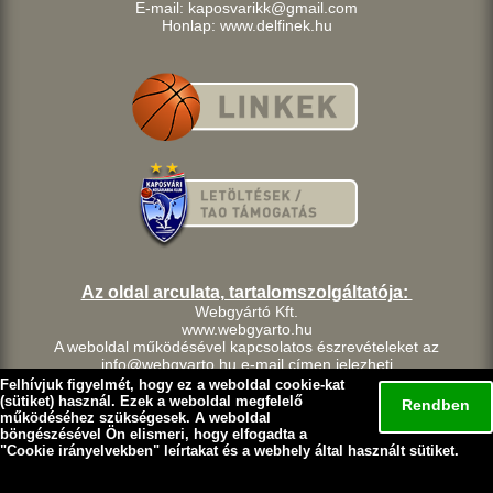
E-mail: kaposvarikk@gmail.com
Honlap: www.delfinek.hu
Az oldal arculata, tartalomszolgáltatója:
Webgyártó Kft.
www.webgyarto.hu
A weboldal működésével kapcsolatos észrevételeket az
info@webgyarto.hu e-mail címen jelezheti.
Szerzői jog:
Felhívjuk figyelmét, hogy ez a weboldal cookie-kat
A delfinek.hu weboldalon található tartalom a Kaposvári Kosárlabda
(sütiket) használ. Ezek a weboldal megfelelő
Rendben
Klub szellemi tulajdona.
működéséhez szükségesek. A weboldal
böngészésével Ön elismeri, hogy elfogadta a
A Kaposvári Kosárlabda Klub fenntart minden, a lap bármely
"
Cookie irányelvekben
" leírtakat és a webhely által használt sütiket.
részének bármilyen módszerrel, technikával történő másolásával
és terjesztésével kapcsolatos jogot.