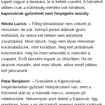
kapott nagyot a derekára, le is kellett cserélni. A hátralévő
időben csak a különbség mértéke volt kérdéses,
kaposváriak győzelmét nem fenyegette veszély
.
Nikola Lazics: –
Főleg támadásban nem voltunk jó
ritmusban, de sok könnyű pontot dobtunk gyors
indításból. Az utolsó két hétben nem edzettünk
zavartalanul. Most látszik, hogy nem olyan ritmusban
kosárlabdázunk, mint korábban. Meg kell próbálnunk
koncentrálni, még ha most nehezebb is motiválni a
csapatot. Erről beszélni fogunk az öltözőben. Ha ott
akarunk maradni, ahol most állunk, akkor ennél jobban
kell játszanunk.
Patai Benjámin: –
Gratulálok a Kaposvárnak,
megérdemelten győztek! Hiányérzetem van, mert a
Körmend után ez a második meccs, amelyen jól
védekeztünk. Hetvennyolc pont dobott a Kaposvár, úgy
gondolom, hogy a mi részünkről amennyi pontot szoktunk