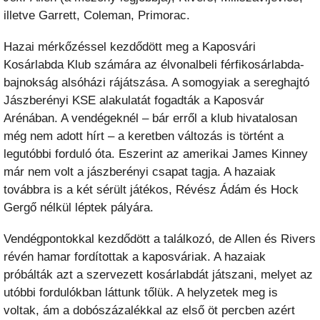
illetve Garrett, Coleman, Primorac.
Hazai mérkőzéssel kezdődött meg a Kaposvári
Kosárlabda Klub számára az élvonalbeli férfikosárlabda-
bajnokság alsóházi rájátszása. A somogyiak a sereghajtó
Jászberényi KSE alakulatát fogadták a Kaposvár
Arénában. A vendégeknél – bár erről a klub hivatalosan
még nem adott hírt – a keretben változás is történt a
legutóbbi forduló óta. Eszerint az amerikai James Kinney
már nem volt a jászberényi csapat tagja. A hazaiak
továbbra is a két sérült játékos, Révész Ádám és Hock
Gergő nélkül léptek pályára.
Vendégpontokkal kezdődött a találkozó, de Allen és Rivers
révén hamar fordítottak a kaposváriak. A hazaiak
próbálták azt a szervezett kosárlabdát játszani, melyet az
utóbbi fordulókban láttunk tőlük. A helyzetek meg is
voltak, ám a dobószázalékkal az első öt percben azért