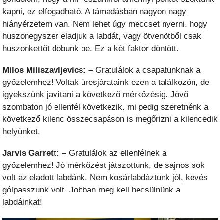
kapni, ez elfogadható. A támadásban nagyon nagy
hiányérzetem van. Nem lehet úgy meccset nyerni, hogy
huszonegyszer eladjuk a labdát, vagy ötvenötből csak
huszonkettőt dobunk be. Ez a két faktor döntött.
Milos Miliszavljevics: –
Gratulálok a csapatunknak a
győzelemhez! Voltak üresjárataink ezen a találkozón, de
igyekszünk javítani a következő mérkőzésig. Jövő
szombaton jó ellenfél következik, mi pedig szeretnénk a
következő kilenc összecsapáson is megőrizni a kilencedik
helyünket.
Jarvis Garrett: –
Gratulálok az ellenfélnek a
győzelemhez! Jó mérkőzést játszottunk, de sajnos sok
volt az eladott labdánk. Nem kosárlabdáztunk jól, kevés
gólpasszunk volt. Jobban meg kell becsülnünk a
labdáinkat!