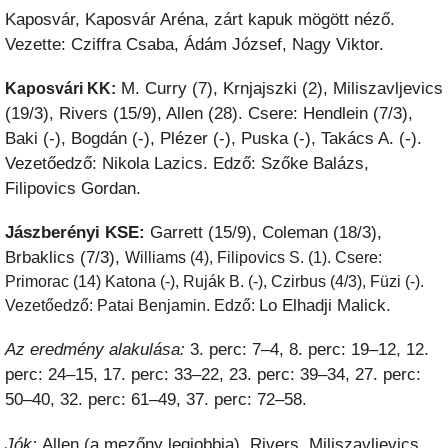
Kaposvár, Kaposvár Aréna, zárt kapuk mögött néző.
Vezette: Cziffra Csaba, Ádám József, Nagy Viktor.
M. Curry (7), Krnjajszki (2), Miliszavljevics
Kaposvári KK:
(19/3), Rivers (15/9), Allen (28). Csere: Hendlein (7/3),
Baki (-), Bogdán (-), Plézer (-), Puska (-), Takács A. (-).
Vezetőedző: Nikola Lazics. Edző: Szőke Balázs,
Filipovics Gordan.
Jászberényi KSE:
Garrett (15/9), Coleman (18/3),
Brbaklics (7/3),
Williams (4), Filipovics S. (1). Csere:
Primorac (14) Katona (-), Ruják B. (-), Czirbus (4/3), Füzi (-).
Lo Elhadji Malick.
Vezetőedző: Patai Benjamin. Edző:
Az eredmény alakulása:
3. perc: 7–4, 8. perc: 19–12, 12.
perc: 24–15, 17. perc: 33–22, 23. perc: 39–34, 27. perc:
50–40, 32. perc: 61–49, 37. perc: 72–58.
Jók:
Allen (a mezőny legjobbja), Rivers, Miliszavljevics,