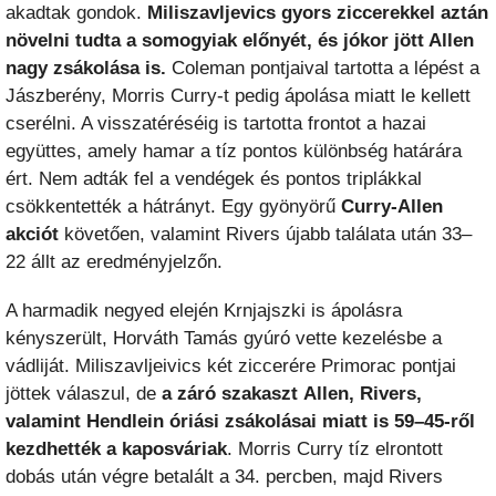
akadtak gondok.
Miliszavljevics gyors ziccerekkel aztán
növelni tudta a somogyiak előnyét, és jókor jött Allen
nagy zsákolása is.
Coleman pontjaival tartotta a lépést a
Jászberény, Morris Curry-t pedig ápolása miatt le kellett
cserélni. A visszatéréséig is tartotta frontot a hazai
együttes, amely hamar a tíz pontos különbség határára
ért. Nem adták fel a vendégek és pontos triplákkal
csökkentették a hátrányt. Egy gyönyörű
Curry-Allen
akciót
követően, valamint Rivers újabb találata után 33–
22 állt az eredményjelzőn.
A harmadik negyed elején Krnjajszki is ápolásra
kényszerült, Horváth Tamás gyúró vette kezelésbe a
vádliját. Miliszavljeivics két ziccerére Primorac pontjai
jöttek válaszul, de
a záró szakaszt
Allen, Rivers,
valamint Hendlein óriási zsákolásai miatt is 59–45-ről
kezdhették a kaposváriak
. Morris Curry tíz elrontott
dobás után végre betalált a 34. percben, majd Rivers