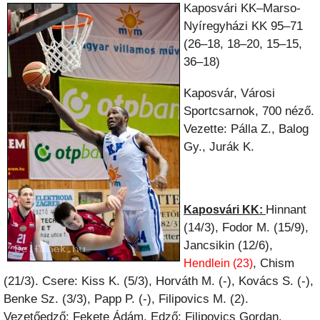
Kaposvári KK–Marso-
Nyíregyházi KK 95–71
(26–18, 18–20, 15–15,
36–18)
Kaposvár, Városi
Sportcsarnok, 700 néző.
Vezette: Pálla Z., Balog
Gy., Jurák K.
Hinnant
Kaposvári KK:
(14/3), Fodor M. (15/9),
Jancsikin (12/6),
, Chism
Hendlein (23)
(21/3). Csere: Kiss K. (5/3), Horváth M. (-), Kovács S. (-),
Benke Sz. (3/3), Papp P. (-), Filipovics M. (2).
Vezetőedző: Fekete Ádám. Edző: Filipovics Gordan.