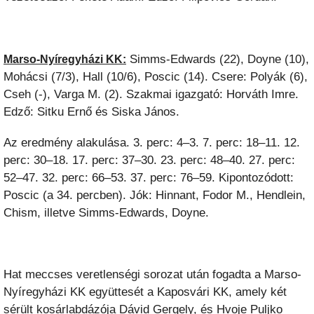
Simms-Edwards (22), Doyne (10),
Marso-Nyíregyházi KK:
Mohácsi (7/3), Hall (10/6), Poscic (14). Csere: Polyák (6),
Cseh (-), Varga M. (2). Szakmai igazgató: Horváth Imre.
Edző: Sitku Ernő és Siska János.
Az eredmény alakulása. 3. perc: 4–3. 7. perc: 18–11. 12.
perc: 30–18. 17. perc: 37–30. 23. perc: 48–40. 27. perc:
52–47. 32. perc: 66–53. 37. perc: 76–59. Kipontozódott:
Poscic (a 34. percben). Jók: Hinnant, Fodor M., Hendlein,
Chism, illetve Simms-Edwards, Doyne.
Hat meccses veretlenségi sorozat után fogadta a Marso-
Nyíregyházi KK együttesét a Kaposvári KK, amely két
sérült kosárlabdázója Dávid Gergely, és Hvoje Puljko