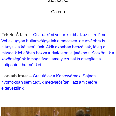
Statisztika
Galéria
Fekete Ádám: –
Csapatként voltunk jobbak az ellenfélnél.
Voltak ugyan hullámvölgyeink a meccsen, de továbbra is
hiányzik a két sérültünk. Akik azonban beszálltak, főleg a
második félidőben hozzá tudtak tenni a játékhoz. Köszönjük a
közönségünk támogatását, amely ezúttal is átsegített a
holtponton bennünket.
Horváth Imre: –
Gratulálok a Kaposvárnak! Sajnos
nyomokban sem tudtuk megvalósítani, azt amit előre
elterveztünk.