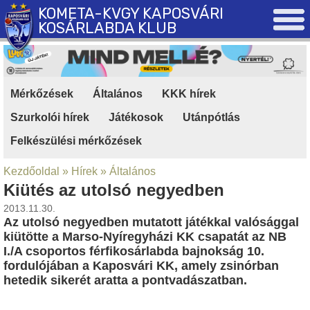
KOMETA-KVGY KAPOSVÁRI
KOSÁRLABDA KLUB
Mérkőzések
|
Általános
|
KKK hírek
|
Szurkolói hírek
|
Játékosok
|
Utánpótlás
|
Felkészülési mérkőzések
Kezdőoldal
»
Hírek
»
Általános
Kiütés az utolsó negyedben
2013.11.30.
Az utolsó negyedben mutatott játékkal valósággal
kiütötte a Marso-Nyíregyházi KK csapatát az NB
I./A csoportos férfikosárlabda bajnokság 10.
fordulójában a Kaposvári KK, amely zsinórban
hetedik sikerét aratta a pontvadászatban.