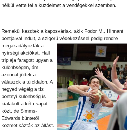
nélkül vette fel a küzdelmet a vendégekkel szemben.
Remekül kezdtek a kaposváriak, akik Fodor M., Hinnant
pontjaival indult, a szigorú
védekezéssel pedig rendre
megakadályozták a
nyírségi akciókat. Hall
triplája faragott ugyan a
különbségen, ám
azonnal jöttek a
válaszok a túloldalon. A
negyed végéig a tíz
pontnyi különbség is
kialakult a két csapat
közt, de Simms-
Edwards büntetői
kozmetikázták az állást.