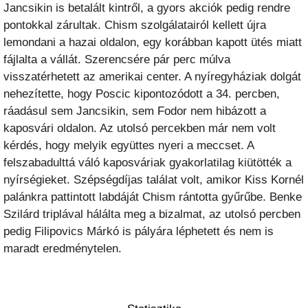
Jancsikin is betalált kintről, a gyors akciók pedig rendre
pontokkal zárultak. Chism szolgálatairól kellett újra
lemondani a hazai oldalon, egy korábban kapott ütés miatt
fájlalta a vállát. Szerencsére pár perc múlva
visszatérhetett az amerikai center. A nyíregyháziak dolgát
nehezítette, hogy Poscic kipontozódott a 34. percben,
ráadásul sem Jancsikin, sem Fodor nem hibázott a
kaposvári oldalon. Az utolsó percekben már nem volt
kérdés, hogy melyik együttes nyeri a meccset. A
felszabadulttá váló kaposváriak gyakorlatilag kiütötték a
nyírségieket. Szépségdíjas találat volt, amikor Kiss Kornél
palánkra pattintott labdáját Chism rántotta gyűrűbe. Benke
Szilárd triplával hálálta meg a bizalmat, az utolsó percben
pedig Filipovics Márkó is pályára léphetett és nem is
maradt eredménytelen.