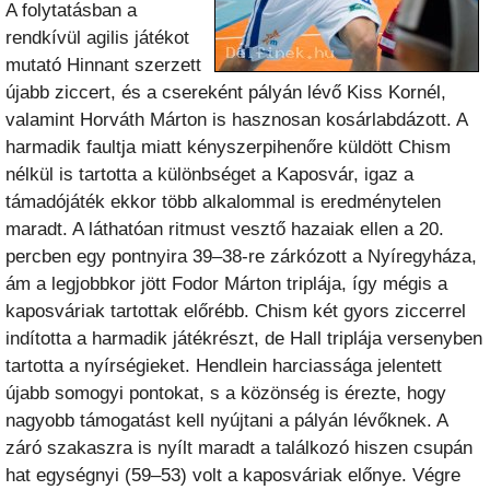
A folytatásban a
rendkívül agilis játékot
mutató Hinnant szerzett
újabb ziccert, és a csereként pályán lévő Kiss Kornél,
valamint Horváth Márton is hasznosan kosárlabdázott. A
harmadik faultja miatt kényszerpihenőre küldött Chism
nélkül is tartotta a különbséget a Kaposvár, igaz a
támadójáték ekkor több alkalommal is eredménytelen
maradt. A láthatóan ritmust vesztő hazaiak ellen a 20.
percben egy pontnyira 39–38-re zárkózott a Nyíregyháza,
ám a legjobbkor jött Fodor Márton triplája, így mégis a
kaposváriak tartottak előrébb. Chism két gyors ziccerrel
indította a harmadik játékrészt, de Hall triplája versenyben
tartotta a nyírségieket. Hendlein harciassága jelentett
újabb somogyi pontokat, s a közönség is érezte, hogy
nagyobb támogatást kell nyújtani a pályán lévőknek. A
záró szakaszra is nyílt maradt a találkozó hiszen csupán
hat egységnyi (59–53) volt a kaposváriak előnye. Végre