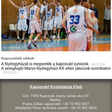
Kapcsolódó cikkek:
A Nyíregyházát is megverték a kaposvári juniorok
2013.11.30.
A sereghajtó Marso-Nyíregyházi KK ellen játszunk szombaton
2013.11.29.
Kaposvári Kosárlabda Klub
Cím: 7400 Kaposvár, Arany János utca 97.
Telefon:
Puska Zoltán ügyvezető: +36 70 953 0427
Mihályfalvi Péter technikai vezető: +36 20 261 6820