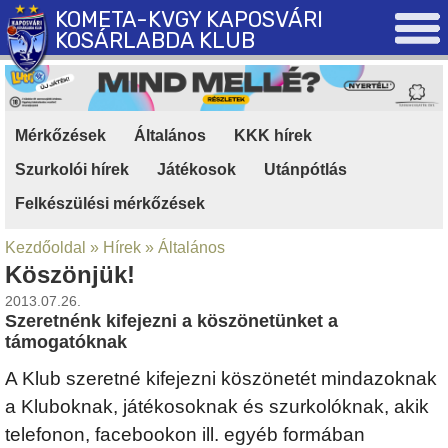
KOMETA-KVGY KAPOSVÁRI
KOSÁRLABDA KLUB
Mérkőzések
|
Általános
|
KKK hírek
|
Szurkolói hírek
|
Játékosok
|
Utánpótlás
|
Felkészülési mérkőzések
Kezdőoldal
»
Hírek
»
Általános
Köszönjük!
2013.07.26.
Szeretnénk kifejezni a köszönetünket a
támogatóknak
A Klub szeretné kifejezni köszönetét mindazoknak
a Kluboknak, játékosoknak és szurkolóknak, akik
telefonon, facebookon ill. egyéb formában