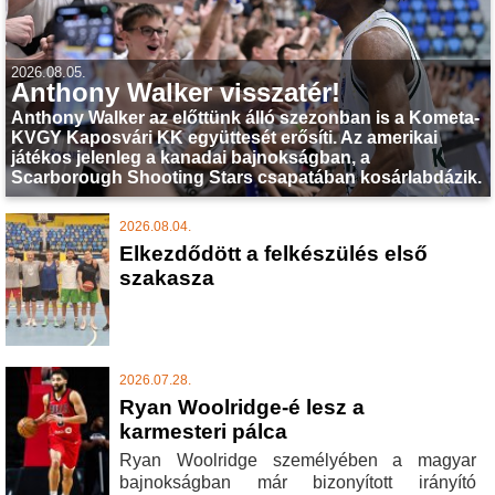
2026.08.05.
Anthony Walker visszatér!
Anthony Walker az előttünk álló szezonban is a Kometa-
KVGY Kaposvári KK együttesét erősíti. Az amerikai
játékos jelenleg a kanadai bajnokságban, a
Scarborough Shooting Stars csapatában kosárlabdázik.
2026.08.04.
Elkezdődött a felkészülés első
szakasza
2026.07.28.
Ryan Woolridge-é lesz a
karmesteri pálca
Ryan Woolridge személyében a magyar
bajnokságban már bizonyított irányító