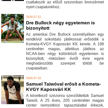
csatlakozik az előző szezonban bronzérmet
nyert csapatunkhoz.
2026.07.22.
Dre Bullock négy egyetemen is
bizonyított
Az amerikai Dre Bullock személyében egy
rendkívül sokoldalú játékossal erősödik a
Kometa-KVGY Kaposvári KK kerete. A 198
centiméter magas, atletikus játékos az
NCAA-ben négy különböző egyetemen is
bizonyított, miközben évről évre egyre
meghatározóbb szerepet töltött be
csapataiban.
2026.07.16.
Samuel Taiwóval erősít a Kometa-
KVGY Kaposvári KK
A következő szezonra szerződtettük Samuel
Taiwót. A 25 éves, 205 centiméter magas
center nemzetközi tapasztalattal érkezik,