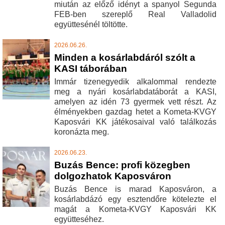
miután az előző idényt a spanyol Segunda
FEB-ben szereplő Real Valladolid
együttesénél töltötte.
2026.06.26.
Minden a kosárlabdáról szólt a
KASI táborában
Immár tizenegyedik alkalommal rendezte
meg a nyári kosárlabdatáborát a KASI,
amelyen az idén 73 gyermek vett részt. Az
élményekben gazdag hetet a Kometa-KVGY
Kaposvári KK játékosaival való találkozás
koronázta meg.
2026.06.23.
Buzás Bence: profi közegben
dolgozhatok Kaposváron
Buzás Bence is marad Kaposváron, a
kosárlabdázó egy esztendőre kötelezte el
magát a Kometa-KVGY Kaposvári KK
együtteséhez.