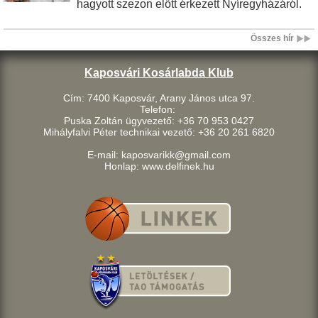
hagyott szezon előtt érkezett Nyíregyházáról.
Összes hír
Kaposvári Kosárlabda Klub
Cím: 7400 Kaposvár, Arany János utca 97.
Telefon:
Puska Zoltán ügyvezető: +36 70 953 0427
Mihályfalvi Péter technikai vezető: +36 20 261 6820
E-mail: kaposvarikk@gmail.com
Honlap: www.delfinek.hu