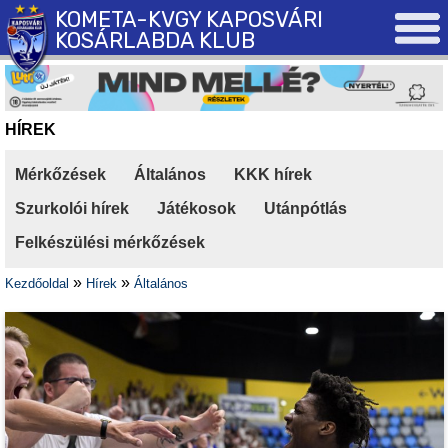
KOMETA-KVGY KAPOSVÁRI
KOSÁRLABDA KLUB
HÍREK
Mérkőzések
|
Általános
|
KKK hírek
|
Szurkolói hírek
|
Játékosok
|
Utánpótlás
|
Felkészülési mérkőzések
»
»
Kezdőoldal
Hírek
Általános