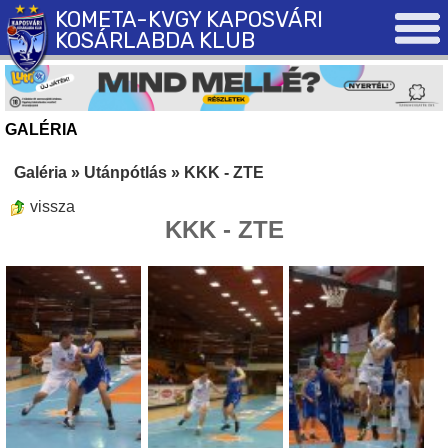
KOMETA-KVGY KAPOSVÁRI
KOSÁRLABDA KLUB
GALÉRIA
Galéria
»
Utánpótlás
»
KKK - ZTE
vissza
KKK - ZTE