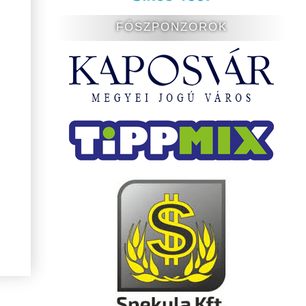
FŐSZPONZOROK