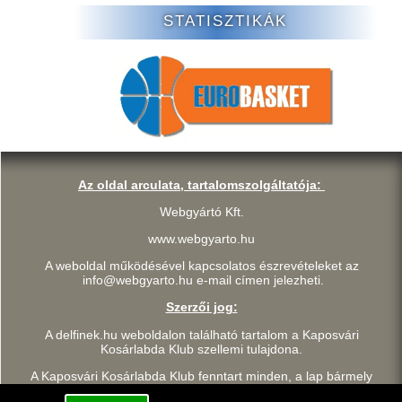
STATISZTIKÁK
Az oldal arculata, tartalomszolgáltatója:
Webgyártó Kft.
www.webgyarto.hu
A weboldal működésével kapcsolatos észrevételeket az
info@webgyarto.hu e-mail címen jelezheti.
Szerzői jog:
A delfinek.hu weboldalon található tartalom a Kaposvári
Kosárlabda Klub szellemi tulajdona.
A Kaposvári Kosárlabda Klub fenntart minden, a lap bármely
részének bármilyen módszerrel, technikával történő másolásával