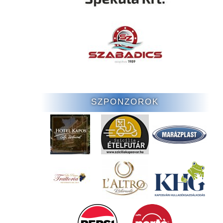
SZPONZOROK