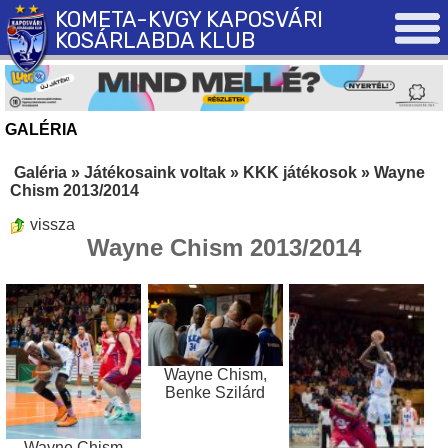
KOMETA-KVGY KAPOSVÁRI
KOSÁRLABDA KLUB
GALÉRIA
Galéria
»
Játékosaink voltak
»
KKK játékosok
»
Wayne
Chism 2013/2014
vissza
Wayne Chism 2013/2014
Wayne Chism,
Benke Szilárd
Wayne Chism