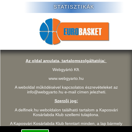
STATISZTIKÁK
Az oldal arculata, tartalomszolgáltatója:
Webgyártó Kft.
www.webgyarto.hu
A weboldal működésével kapcsolatos észrevételeket az
info@webgyarto.hu e-mail címen jelezheti.
Szerzői jog:
A delfinek.hu weboldalon található tartalom a Kaposvári
Kosárlabda Klub szellemi tulajdona.
A Kaposvári Kosárlabda Klub fenntart minden, a lap bármely
részének bármilyen módszerrel, technikával történő másolásával