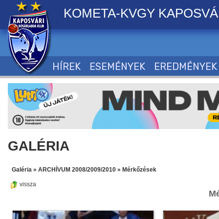
KOMETA-KVGY KAPOSVÁ
HÍREK
ESEMÉNYEK
EREDMÉNYEK
GALÉRIA
Galéria
»
ARCHÍVUM 2008/2009/2010
»
Mérkőzések
vissza
Mé