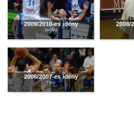
2009/2010-es idény
2008/2
188 kép
2006/2007-es idény
1 kép