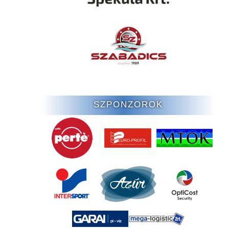
SZPONZOROK