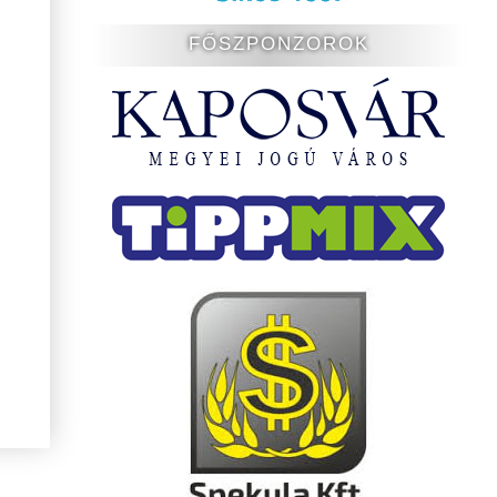
FŐSZPONZOROK