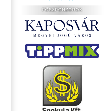
FŐSZPONZOROK