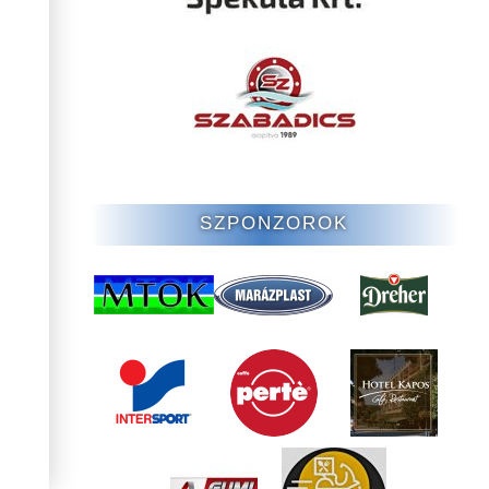
SZPONZOROK