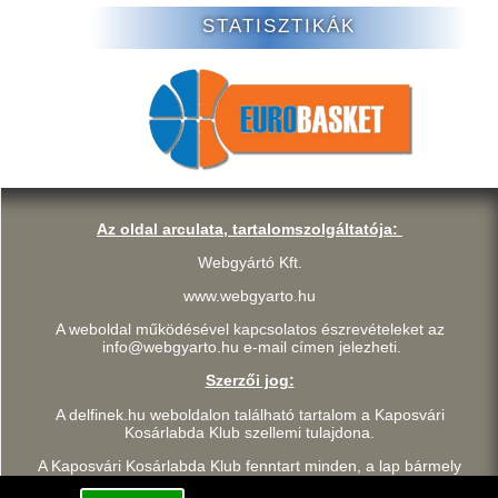
STATISZTIKÁK
Az oldal arculata, tartalomszolgáltatója:
Webgyártó Kft.
www.webgyarto.hu
A weboldal működésével kapcsolatos észrevételeket az
info@webgyarto.hu e-mail címen jelezheti.
Szerzői jog:
A delfinek.hu weboldalon található tartalom a Kaposvári
Kosárlabda Klub szellemi tulajdona.
A Kaposvári Kosárlabda Klub fenntart minden, a lap bármely
részének bármilyen módszerrel, technikával történő másolásával