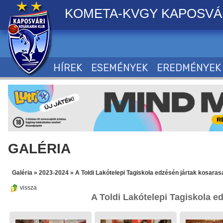
KOMETA-KVGY KAPOSVÁ
HÍREK
ESEMÉNYEK
EREDMÉNYEK
GALÉRIA
Galéria
»
2023-2024
»
A Toldi Lakótelepi Tagiskola edzésén jártak kosarasa
vissza
A Toldi Lakótelepi Tagiskola e