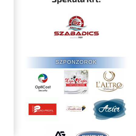
SZPONZOROK