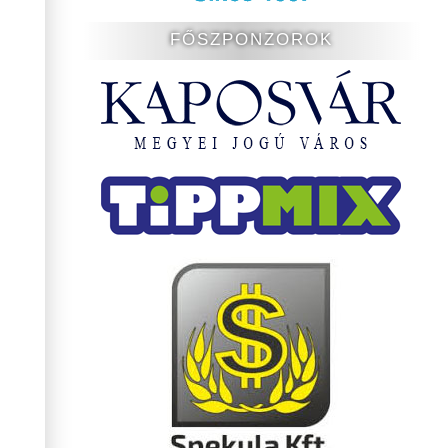
FŐSZPONZOROK