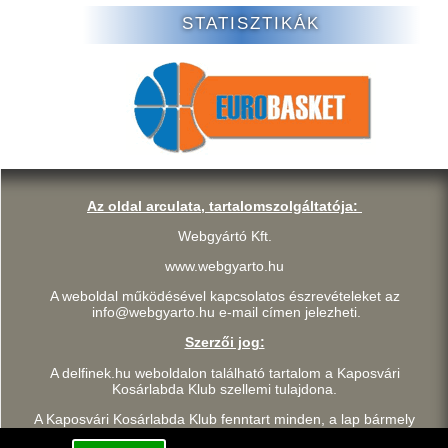
STATISZTIKÁK
Az oldal arculata, tartalomszolgáltatója:
Webgyártó Kft.
www.webgyarto.hu
A weboldal működésével kapcsolatos észrevételeket az
info@webgyarto.hu e-mail címen jelezheti.
Szerzői jog:
A delfinek.hu weboldalon található tartalom a Kaposvári
Kosárlabda Klub szellemi tulajdona.
A Kaposvári Kosárlabda Klub fenntart minden, a lap bármely
részének bármilyen módszerrel, technikával történő másolásával