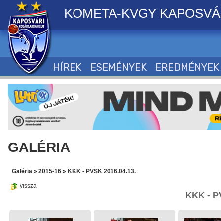
KOMETA-KVGY KAPOSVÁ
HÍREK
ESEMÉNYEK
EREDMÉNYEK
GALÉRIA
Galéria
»
2015-16
»
KKK - PVSK 2016.04.13.
vissza
KKK - P