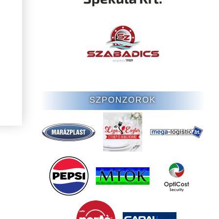
SZPONZOROK