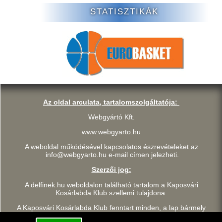
STATISZTIKÁK
Az oldal arculata, tartalomszolgáltatója:
Webgyártó Kft.
www.webgyarto.hu
A weboldal működésével kapcsolatos észrevételeket az
info@webgyarto.hu e-mail címen jelezheti.
Szerzői jog:
A delfinek.hu weboldalon található tartalom a Kaposvári
Kosárlabda Klub szellemi tulajdona.
A Kaposvári Kosárlabda Klub fenntart minden, a lap bármely
részének bármilyen módszerrel, technikával történő másolásával