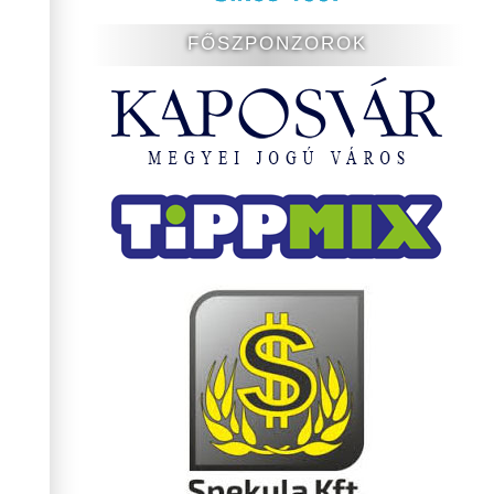
FŐSZPONZOROK