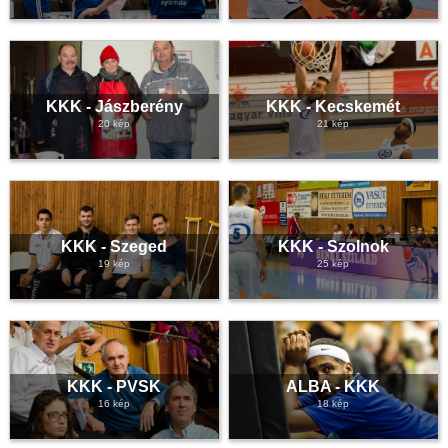
KKK - Jászberény
KKK - Kecskemét
20 kép
21 kép
KKK - Szeged
KKK - Szolnok
19 kép
25 kép
KKK - PVSK
ALBA - KKK
16 kép
18 kép