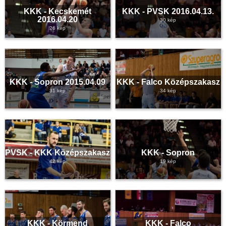
KKK - Kecskemét
KKK - PVSK 2016.04.13.
2016.04.20
30 kép
26 kép
KKK - Sopron 2015.04.09
KKK - Falco Középszakasz
31 kép
34 kép
PVSK - KKK Középszakasz
KKK - Sopron
42 kép
19 kép
KKK - Körmend
KKK - Falco