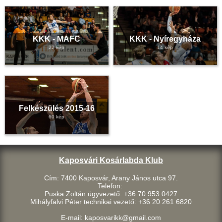
KKK - MAFC
KKK - Nyíregyháza
22 kép
14 kép
Felkészülés 2015-16
60 kép
Kaposvári Kosárlabda Klub
Cím: 7400 Kaposvár, Arany János utca 97.
Telefon:
Puska Zoltán ügyvezető: +36 70 953 0427
Mihályfalvi Péter technikai vezető: +36 20 261 6820
E-mail: kaposvarikk@gmail.com