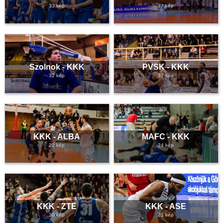
33 kép
37 kép
Szolnok - KKK
PVSK - KKK
32 kép
37 kép
KKK - ALBA
MAFC - KKK
22 kép
24 kép
KKK - ZTE
KKK - ASE
30 kép
21 kép