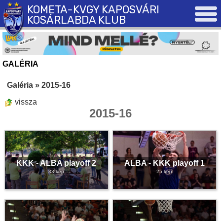
KOMETA-KVGY KAPOSVÁRI
KOSÁRLABDA KLUB
GALÉRIA
Galéria
»
2015-16
vissza
2015-16
KKK - ALBA playoff 2
ALBA - KKK playoff 1
33 kép
25 kép