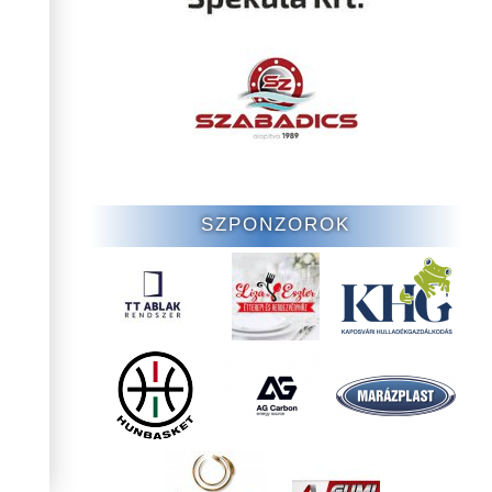
SZPONZOROK