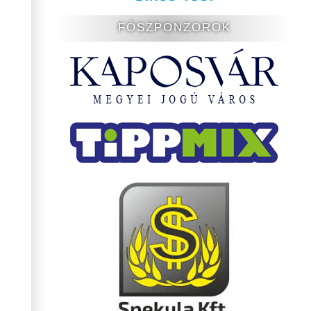
FŐSZPONZOROK