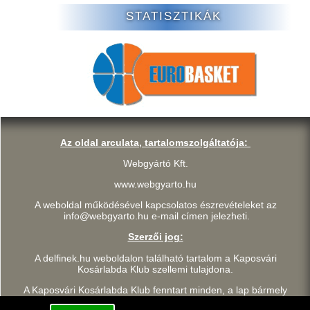
STATISZTIKÁK
Az oldal arculata, tartalomszolgáltatója:
Webgyártó Kft.
www.webgyarto.hu
A weboldal működésével kapcsolatos észrevételeket az
info@webgyarto.hu e-mail címen jelezheti.
Szerzői jog:
A delfinek.hu weboldalon található tartalom a Kaposvári
Kosárlabda Klub szellemi tulajdona.
A Kaposvári Kosárlabda Klub fenntart minden, a lap bármely
részének bármilyen módszerrel, technikával történő másolásával