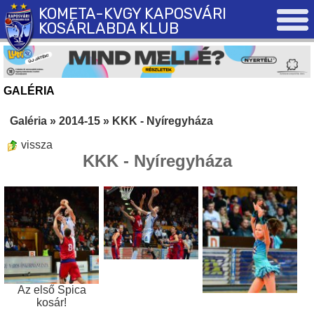
KOMETA-KVGY KAPOSVÁRI
KOSÁRLABDA KLUB
GALÉRIA
Galéria
»
2014-15
»
KKK - Nyíregyháza
vissza
KKK - Nyíregyháza
Az első Spica
kosár!