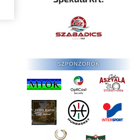
SZPONZOROK