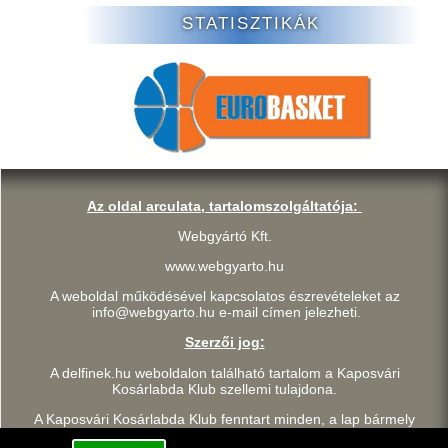
STATISZTIKÁK
Az oldal arculata, tartalomszolgáltatója:
Webgyártó Kft.
www.webgyarto.hu
A weboldal működésével kapcsolatos észrevételeket az
info@webgyarto.hu e-mail címen jelezheti.
Szerzői jog:
A delfinek.hu weboldalon található tartalom a Kaposvári
Kosárlabda Klub szellemi tulajdona.
A Kaposvári Kosárlabda Klub fenntart minden, a lap bármely
részének bármilyen módszerrel, technikával történő másolásával