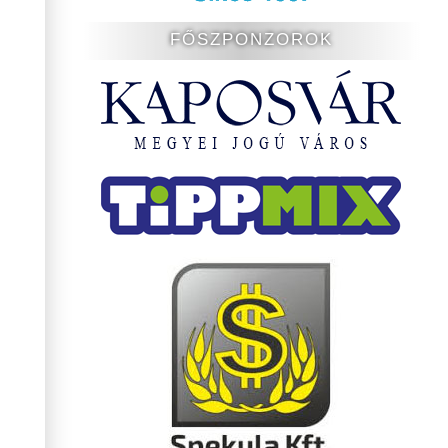
FŐSZPONZOROK