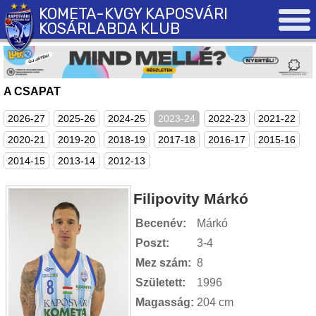
KOMETA-KVGY KAPOSVÁRI
KOSÁRLABDA KLUB
A CSAPAT
2026-27
2025-26
2024-25
2023-24
2022-23
2021-22
2020-21
2019-20
2018-19
2017-18
2016-17
2015-16
2014-15
2013-14
2012-13
Filipovity Márkó
Becenév:
Márkó
Poszt:
3-4
Mez szám:
8
Született:
1996
Magasság:
204 cm