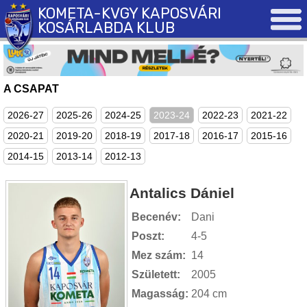
KOMETA-KVGY KAPOSVÁRI
KOSÁRLABDA KLUB
A CSAPAT
2026-27
2025-26
2024-25
2023-24
2022-23
2021-22
2020-21
2019-20
2018-19
2017-18
2016-17
2015-16
2014-15
2013-14
2012-13
Antalics Dániel
Becenév:
Dani
Poszt:
4-5
Mez szám:
14
Született:
2005
Magasság:
204 cm