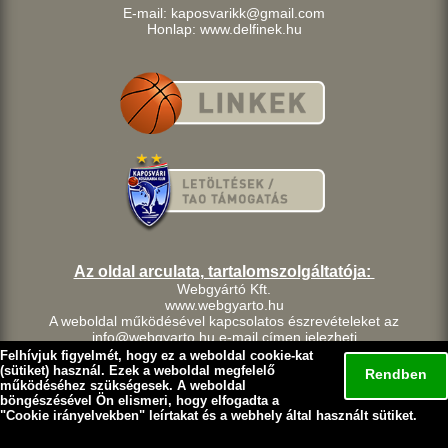
E-mail: kaposvarikk@gmail.com
Honlap: www.delfinek.hu
Az oldal arculata, tartalomszolgáltatója:
Webgyártó Kft.
www.webgyarto.hu
A weboldal működésével kapcsolatos észrevételeket az
info@webgyarto.hu e-mail címen jelezheti.
Szerzői jog:
Felhívjuk figyelmét, hogy ez a weboldal cookie-kat
A delfinek.hu weboldalon található tartalom a Kaposvári Kosárlabda
(sütiket) használ. Ezek a weboldal megfelelő
Rendben
Klub szellemi tulajdona.
működéséhez szükségesek. A weboldal
böngészésével Ön elismeri, hogy elfogadta a
A Kaposvári Kosárlabda Klub fenntart minden, a lap bármely
"
Cookie irányelvekben
" leírtakat és a webhely által használt sütiket.
részének bármilyen módszerrel, technikával történő másolásával
és terjesztésével kapcsolatos jogot.