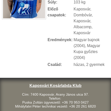
Súly:
103 kg
Előző
Kaposvár,
csapatok:
Dombóvár,
Kaposvár,
Albacomp,
Kaposvár
Eredmények:
Magyar bajnok
(2004), Magyar
Kupa győztes
(2004)
Család:
házas, 2 gyermek
Kaposvári Kosárlabda Klub
Cím: 7400 Kaposvár, Arany János utca 97.
Telefon:
Puska Zoltán ügyvezető: +36 70 953 0427
Mihályfalvi Péter technikai vezető: +36 20 261 6820