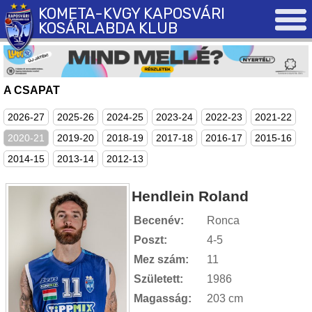
KOMETA-KVGY KAPOSVÁRI
KOSÁRLABDA KLUB
A CSAPAT
2026-27
2025-26
2024-25
2023-24
2022-23
2021-22
2020-21
2019-20
2018-19
2017-18
2016-17
2015-16
2014-15
2013-14
2012-13
Hendlein Roland
Becenév:
Ronca
Poszt:
4-5
Mez szám:
11
Született:
1986
Magasság:
203 cm